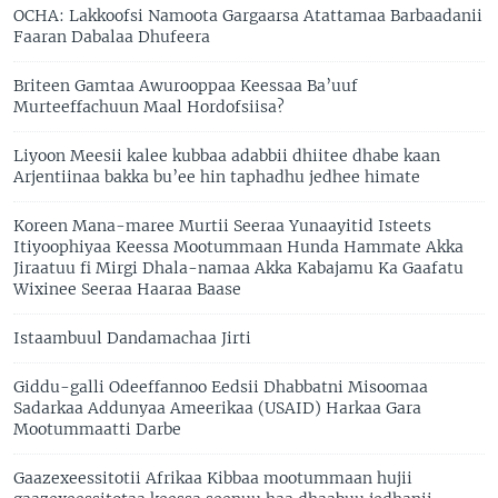
OCHA: Lakkoofsi Namoota Gargaarsa Atattamaa Barbaadanii
Faaran Dabalaa Dhufeera
Briteen Gamtaa Awurooppaa Keessaa Ba’uuf
Murteeffachuun Maal Hordofsiisa?
Liyoon Meesii kalee kubbaa adabbii dhiitee dhabe kaan
Arjentiinaa bakka bu’ee hin taphadhu jedhee himate
Koreen Mana-maree Murtii Seeraa Yunaayitid Isteets
Itiyoophiyaa Keessa Mootummaan Hunda Hammate Akka
Jiraatuu fi Mirgi Dhala-namaa Akka Kabajamu Ka Gaafatu
Wixinee Seeraa Haaraa Baase
Istaambuul Dandamachaa Jirti
Giddu-galli Odeeffannoo Eedsii Dhabbatni Misoomaa
Sadarkaa Addunyaa Ameerikaa (USAID) Harkaa Gara
Mootummaatti Darbe
Gaazexeessitotii Afrikaa Kibbaa mootummaan hujii