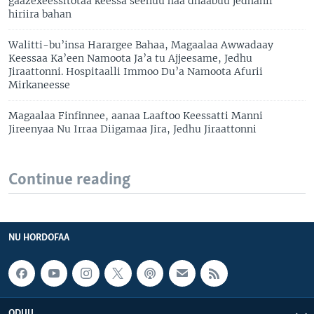
gaazexeessitotaa keessa seenuu haa dhaabuu jedhanii
hiriira bahan
Walitti-bu’insa Harargee Bahaa, Magaalaa Awwadaay
Keessaa Ka’een Namoota Ja’a tu Ajjeesame, Jedhu
Jiraattonni. Hospitaalli Immoo Du’a Namoota Afurii
Mirkaneesse
Magaalaa Finfinnee, aanaa Laaftoo Keessatti Manni
Jireenyaa Nu Irraa Diigamaa Jira, Jedhu Jiraattonni
Continue reading
NU HORDOFAA
ODUU