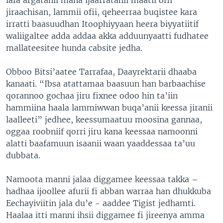
jiraachisan, lammii ofii, qeheerraa buqistee kara
irratti baasuudhan Itoophiyyaan heera biyyatiitif
waliigaltee adda addaa akka adduunyaatti fudhatee
mallateesitee hunda cabsite jedha.
Obboo Bitsi’aatee Tarrafaa, Daayrektarii dhaaba
kanaati. “Ibsa atattamaa baasuun han barbaachise
qorannoo gochaa jiru fixnee odoo hin ta’iin
hammiina haala lammiwwan buqa’anii keessa jiranii
laalleeti” jedhee, keessumaatuu moosina gannaa,
oggaa roobniif qorri jiru kana keessaa namoonni
alatti baafamuun isaanii waan yaaddessaa ta’uu
dubbata.
Namoota manni jalaa diggamee keessaa takka –
hadhaa ijoollee afurii fi abban warraa han dhukkuba
Eechayiviitin jala du’e - aaddee Tigist jedhamti.
Haalaa itti manni ihsii diggamee fi jireenya amma