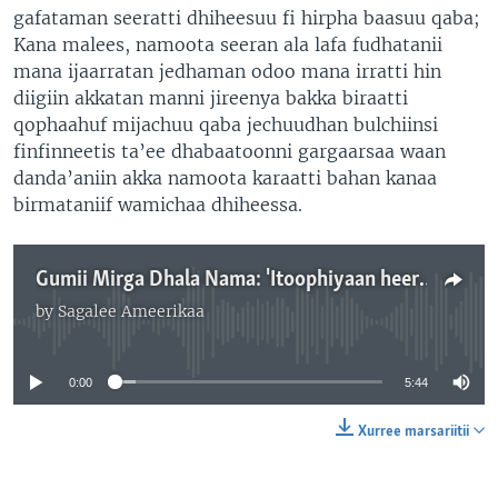
gafataman seeratti dhiheesuu fi hirpha baasuu qaba;
Kana malees, namoota seeran ala lafa fudhatanii
mana ijaarratan jedhaman odoo mana irratti hin
diigiin akkatan manni jireenya bakka biraatti
qophaahuf mijachuu qaba jechuudhan bulchiinsi
finfinneetis ta’ee dhabaatoonni gargaarsaa waan
danda’aniin akka namoota karaatti bahan kanaa
birmataniif wamichaa dhiheessa.
Gumii Mirga Dhala Nama: 'Itoophiyaan heera biyyatii, akkasumaas waliigalteewwan akka addunyaatti mallatteesite cabsaa jirti'
by
Sagalee Ameerikaa
No media source currently available
0:00
5:44
Xurree marsariitii