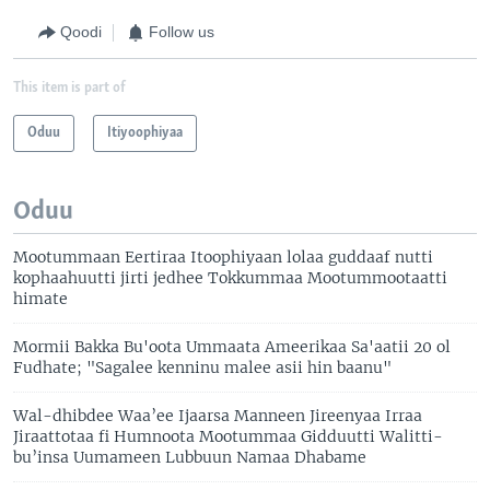
Qoodi
Follow us
This item is part of
Oduu
Itiyoophiyaa
Oduu
Mootummaan Eertiraa Itoophiyaan lolaa guddaaf nutti
kophaahuutti jirti jedhee Tokkummaa Mootummootaatti
himate
Mormii Bakka Bu'oota Ummaata Ameerikaa Sa'aatii 20 ol
Fudhate; "Sagalee kenninu malee asii hin baanu"
Wal-dhibdee Waa’ee Ijaarsa Manneen Jireenyaa Irraa
Jiraattotaa fi Humnoota Mootummaa Gidduutti Walitti-
bu’insa Uumameen Lubbuun Namaa Dhabame