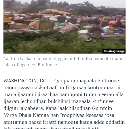
Laaftoo bakka manoonni diggamanii fi miha namoota manni
jalaa diiggamee, Finfinnee
WASHINGTON, DC —
Qarqaara magaala Finfinnee
nannoowwan akka Laaftoo fi Qarsaa kontoomaattii
mana ijaaranii jiraachaa namoonni turan, seeran alla
ijaaran jechuudhan bulchiinsi magaala Finfinnee
diiguu jalqabeera. Kana laalchiisudhan Gummin
Mirga Dhala Namaa han Itoophiyaa keessaa ibsa
atattamaa baase irratti namoota karaa adda addatiin
lafa argatanii mana ijaarratanii maatii ofii