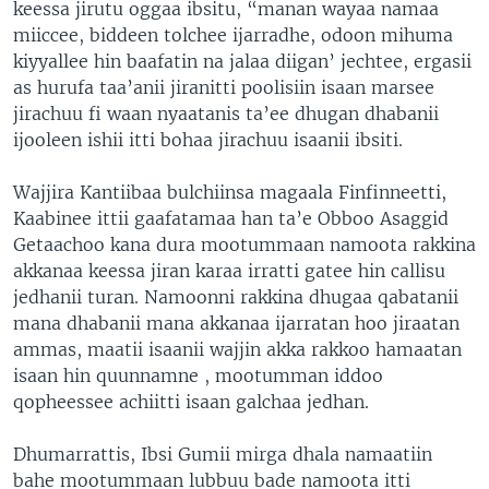
keessa jirutu oggaa ibsitu, “manan wayaa namaa
miiccee, biddeen tolchee ijarradhe, odoon mihuma
kiyyallee hin baafatin na jalaa diigan’ jechtee, ergasii
as hurufa taa’anii jiranitti poolisiin isaan marsee
jirachuu fi waan nyaatanis ta’ee dhugan dhabanii
ijooleen ishii itti bohaa jirachuu isaanii ibsiti.
Wajjira Kantiibaa bulchiinsa magaala Finfinneetti,
Kaabinee ittii gaafatamaa han ta’e Obboo Asaggid
Getaachoo kana dura mootummaan namoota rakkina
akkanaa keessa jiran karaa irratti gatee hin callisu
jedhanii turan. Namoonni rakkina dhugaa qabatanii
mana dhabanii mana akkanaa ijarratan hoo jiraatan
ammas, maatii isaanii wajjin akka rakkoo hamaatan
isaan hin quunnamne , mootumman iddoo
qopheessee achiitti isaan galchaa jedhan.
Dhumarrattis, Ibsi Gumii mirga dhala namaatiin
bahe mootummaan lubbuu bade namoota itti