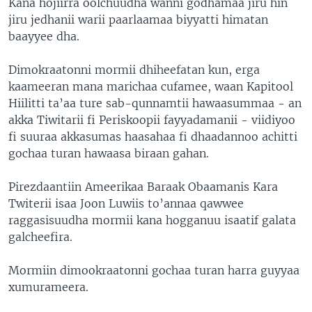
Kana hojiirra oolchuudha wanni godhamaa jiru hin
jiru jedhanii warii paarlaamaa biyyatti himatan
baayyee dha.
Dimokraatonni mormii dhiheefatan kun, erga
kaameeran mana marichaa cufamee, waan Kapitool
Hiilitti ta’aa ture sab-qunnamtii hawaasummaa - an
akka Tiwitarii fi Periskoopii fayyadamanii - viidiyoo
fi suuraa akkasumas haasahaa fi dhaadannoo achitti
gochaa turan hawaasa biraan gahan.
Pirezdaantiin Ameerikaa Baraak Obaamanis Kara
Twiterii isaa Joon Luwiis to’annaa qawwee
raggasisuudha mormii kana hogganuu isaatif galata
galcheefira.
Mormiin dimookraatonni gochaa turan harra guyyaa
xumurameera.