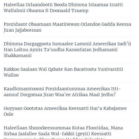
Haleellaa Orlaandootii Booda Dhimma Islaamaa Irratti
Walfalmii Obaama fi Doonaald Traamp
Prezidaant Obaamaan Maatiiwwan Orlandoo Gadda Keessa
Jiran Jajjabeessan
Dhimma Dargaggoota Sumaalee Lammii Ameerikaa Sadi’ii
Han Loltuu Aysiis Ta'uudha Karoorfatan Jedhamanii
Shakkamanii
Rakkoo Saalaan Wal Qabate Kan Barattoota Yunivarsitii
Walloo
Kaadhimamtoonni Prezidaantummaa Ameerikaa Itti-
aanuuf Dorgomaa Jiran Waa’ee Afrikaa Maal Jedhu?
Guyyaan Goototaa Ameerikaa Keessatti Har'a Kabajamee
Oole
Haleellaan Shororkeessummaa Kutaa Flooriidaa, Mana
Sirbaa Jaalallee Saala Wal-fakkii (geyii) Keessatti