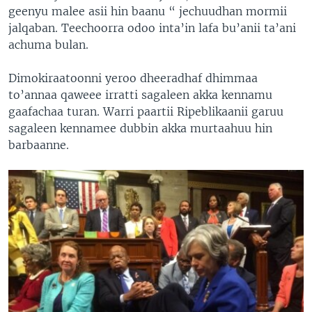
geenyu malee asii hin baanu “ jechuudhan mormii
jalqaban. Teechoorra odoo inta’in lafa bu’anii ta’ani
achuma bulan.
Dimokiraatoonni yeroo dheeradhaf dhimmaa
to’annaa qaweee irratti sagaleen akka kennamu
gaafachaa turan. Warri paartii Ripeblikaanii garuu
sagaleen kennamee dubbin akka murtaahuu hin
barbaanne.