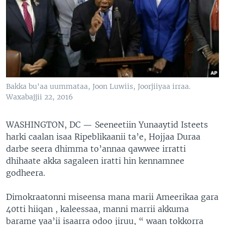
Bakka bu'aa uummataa, Joon Luwiis, Joorjiiyaa irraa.
Waxabajjii 22, 2016
WASHINGTON, DC —
Seeneetiin Yunaaytid Isteets
harki caalan isaa Ripeblikaanii ta’e, Hojjaa Duraa
darbe seera dhimma to’annaa qawwee irratti
dhihaate akka sagaleen iratti hin kennamnee
godheera.
Dimokraatonni miseensa mana marii Ameerikaa gara
40tti hiiqan , kaleessaa, manni marrii akkuma
barame yaa’ii isaarra odoo jiruu, “ waan tokkorra