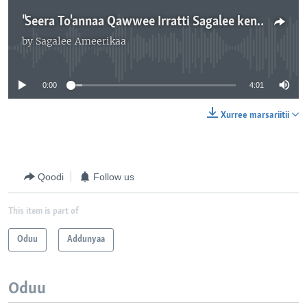
"Seera To'annaa Qawwee Irratti Sagalee kenninu Malee Asii Hin Baanu"
by
Sagalee Ameerikaa
No media source currently available
0:00
4:01
Xurree marsariitii
Qoodi
Follow us
This item is part of
Oduu
Addunyaa
Oduu