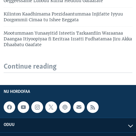
Geggeessame Lubbuu Kurna Hedduu Galaafate
Kilinton Kaadhimama Prezidaantummaa Injifatte Iyyuu
Dorgommii Cimaa tu Ishee Eeggata
Mootummaan Yunaayitid Isteetis Tarkaanfiin Waraanaa
Daangaa Itiyoopiyaa fi Eeritraa Irratti Fudhatamaa Jiru Akka
Dhaabatu Gaafate
Continue reading
NU HORDOFAA
ODUU