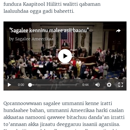
fundura Kaapitool Hiilitti walitti qabaman
laaluuhdaa ogga gadi baheetti.
"Sagalee kenninu malee asii baanu"
by
Sagalee Ameerikaa
No media source currently available
0:00
0:44
Qorannoowwaan sagalee ummanni kenne iratti
hundaahee bahan, ummanni Ameerikaa harki caalan
akkaataa namooni qawwee bitachuu danda’an irratti
to’annaan akka jiraatu deeggaruu isaanii agarsiisa.