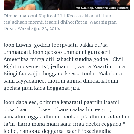
Dimookraatonni Kapitool Hiil Keessa akkanatti lafa
taa'udhaan mormii isaanii dhiheeffatan. Waashingtan
Diisii, Waxabajjii, 22, 2016.
Joon Luwiis, godina Joorjiyaatii bakka bu’aa
ummataati. Joon qabsoo ummanni gurraachi
Ameerikaa mirga ofii kabachiisuudha godhe, ‘Civil
Right movements’, jedhamuu, warra Maartiin Lutar
Kiingi faa wajjin hoggane keessa tooko. Mala bara
sanii fayyadamee, mormii amma dimokraatonni
gochaa jiran kana hogganaa jira.
Joon dabalees, dhimma kanaratti paartiin isaanii
obsa fixachuu ibsee. ” kana caalaa hin eegnu,
kanaafuu, oggaa dhufuu hookan ji’a dhufuu odoo hin
ta’in ,harra mana marii kana irraa deebii eeggana,"
jedhe, namoota deggarsa isaanii ibsachuudha