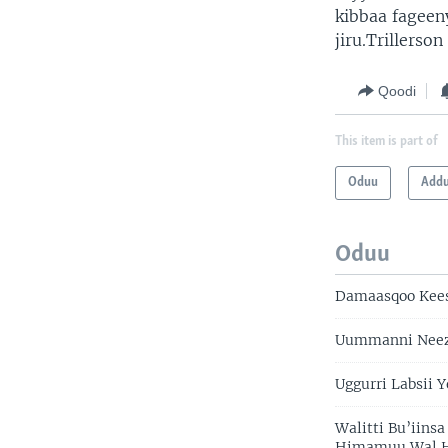
kibbaa fageen
jiru.Trillerso
Qoodi
This item is part of
Oduu
Add
Oduu
Damaasqoo Kees
Uummanni Neeze
Uggurri Labsii 
Walitti Bu’iins
Himamuu Wal Hi