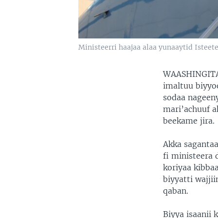
Ministeerri haajaa alaa yunaaytid Isteet
WAASHINGITA
imaltuu biyyo
sodaa nageeny
mari’achuuf a
beekame jira.
Akka sagantaa
fi ministeera
koriyaa kibbaa
biyyatti wajji
qaban.
Biyya isaanii 