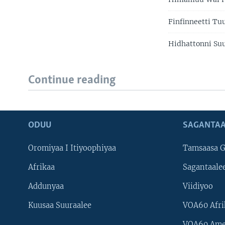
Finfinneetti Tu
Hidhattonni Su
Continue reading
ODUU
SAGANTAA
Oromiyaa I Itiyoophiyaa
Tamsaasa G
Afrikaa
Sagantaale
Addunyaa
Viidiyoo
Kuusaa Suuraalee
VOA60 Afri
VOA60 Ame