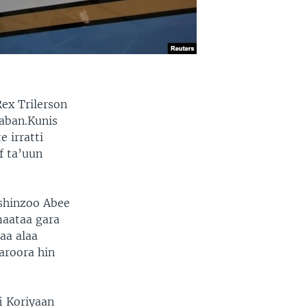
Rex Trilerson
qaban.Kunis
 irratti
f ta’uun
 shinzoo Abee
maataa gara
aa alaa
aroora hin
fi Koriyaan