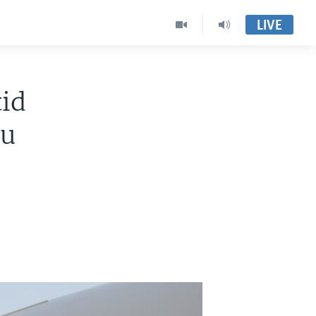
LIVE
tid
uu