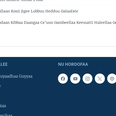
ullaan Kosii Jigee Lubbuu Hedduu Galaafate
udaan Kibbaa Daangaa Ce’uun Gambeellaa Keessatti Haleellaa G
LEE
NU HORDOFAA
uyaadhaa Guyyaa
e
kaa
erikaa