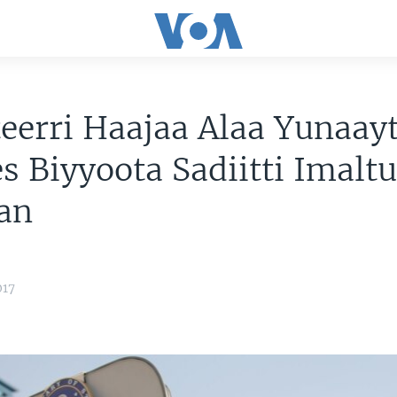
eerri Haajaa Alaa Yunaay
es Biyyoota Sadiitti Imalt
ban
017