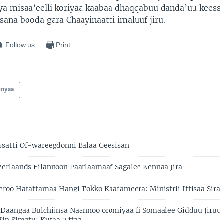
ya misaa’eelli koriyaa kaabaa dhaqqabuu danda’uu kees
n sana booda gara Chaayinaatti imaluuf jiru.
Follow us
Print
unyaa
satti Of-wareegdonni Balaa Geesisan
rlaands Filannoon Paarlaamaaf Sagalee Kennaa Jira
Yeroo Hatattamaa Hangi Tokko Kaafameera: Ministrii Ittisaa Sir
a Daangaa Bulchiinsa Naannoo oromiyaa fi Somaalee Gidduu Jiru
n Simatu: Kutaa 2 ffaa