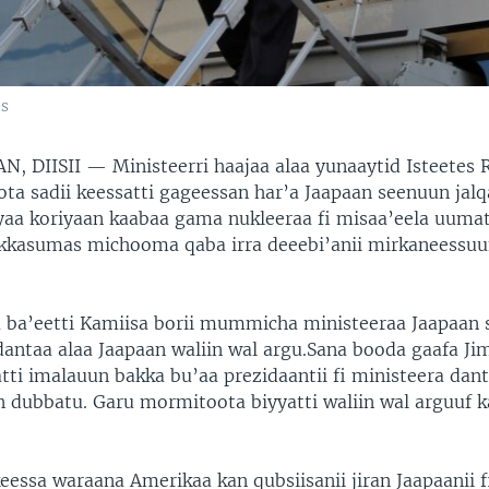
es
N, DIISII —
Ministeerri haajaa alaa yunaaytid Isteetes 
ota sadii keessatti gageessan har’a Jaapaan seenuun jal
aa koriyaan kaabaa gama nukleeraa fi misaa’eela uumate
kkasumas michooma qaba irra deeebi’anii mirkaneessuu
 ba’eetti Kamiisa borii mummicha ministeeraa Jaapaan
 dantaa alaa Jaapaan waliin wal argu.Sana booda gaafa Ji
tti imalauun bakka bu’aa prezidaantii fi ministeera dant
in dubbatu. Garu mormitoota biyyatti waliin wal arguuf k
keessa waraana Amerikaa kan qubsiisanii jiran Jaapaanii 