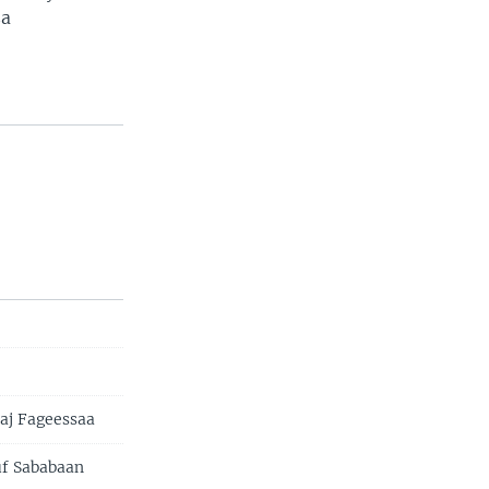
sa
aaj Fageessaa
uf Sababaan