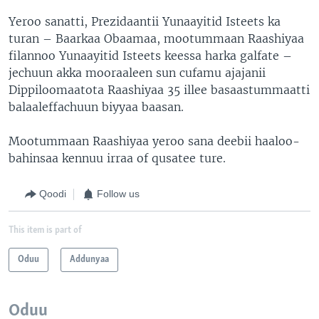
Yeroo sanatti, Prezidaantii Yunaayitid Isteets ka
turan – Baarkaa Obaamaa, mootummaan Raashiyaa
filannoo Yunaayitid Isteets keessa harka galfate –
jechuun akka mooraaleen sun cufamu ajajanii
Dippiloomaatota Raashiyaa 35 illee basaastummaatti
balaaleffachuun biyyaa baasan.
Mootummaan Raashiyaa yeroo sana deebii haaloo-
bahinsaa kennuu irraa of qusatee ture.
Qoodi
Follow us
This item is part of
Oduu
Addunyaa
Oduu