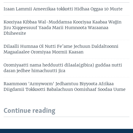
Iraan Lammii Ameerikaa tokkotti Hidhaa Oggaa 10 Murte
Kooriyaa Kibbaa Wal-Muddamsa Kooriyaa Kaabaa Wajjin
Jiru Xiqqeessuuf Yaada Marii Humnoota Waraanaa
Dhiheesite
Dilaalli Humnaa Ol Nutti Fe’ame Jechuun Daldaltoonni
Magaalaalee Oromiyaa Mormii Kaasan
Oromiyaatti nama hedduutti dilaala(gibira) guddaa nutti
daran jedhee himachuutti jira
Raammoon 'Armyworm' Jedhamtuu Biyyoota Afrikaa
Diigdamii Tokkootti Babalachuun Oomishaaf Soodaa Uume
Continue reading