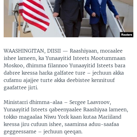
WAASHINGITAN, DIISII —
Raashiyaan, moraalee
ishee lameen, ka Yunaayitid Isteets Mootummaan
Moskoo, dhimma filannoo Yunaayitid Isteets bara
dabree keessa harka galfatee ture – jechuun akka
cufamu ajajjee turte akka deebistee kennituuf
gaafattee jirti.
Ministarri dhimma-alaa – Sergee Laavroov,
Yunaayitid Isteets qabeenyaalee Raashiyaa lameen,
tokko magaalaa Niwu York kaan kutaa Mariiland
keessa jiru cufuun ishee, saaminsa aduu-saafaa
geggeessame – jechuun qeeqan.