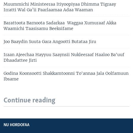
Muummichi Ministeeraa Itiyoopiyaa Dhimma Tigraay
Irratti Wal Ga’ii Paarlaamaa Adaa Waaman
Barattoota Barnoota Sadarkaa Waggaa Xumuraaf Akka
Waamichi Taasisamu Beeksifame
Joo Baaydin Suuta Gara Angootti Butataa Jiru
Iraan Ajeechaa Hayyuu Saaynsii Nukleeraaf Haaloo Ba'uuf
Dhaadattee Jirti
Godina Koonsootti Shakkamtoonni To'annaa Jala Oolfamuun
Ibsame
Continue reading
NU HORDOFAA