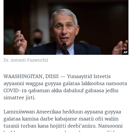
Dr. Antonii Faawuchii
WAASHINGITAN, DIISII —
Yunaayitid Isteetis
ayyaanni waggaa guyyaa galataa lakkoobsa namoota
COVID-19 qabaman akka dabaluuf gabaasa jedhu
simattee jirti.
Lammiiwwan Ameerikaa hedduun ayyaana guyyaa
galataa kamisa darbe kabajame maatii ofii waliin
turanii torban kana hojiitti deebi’aniiru. Namoonni