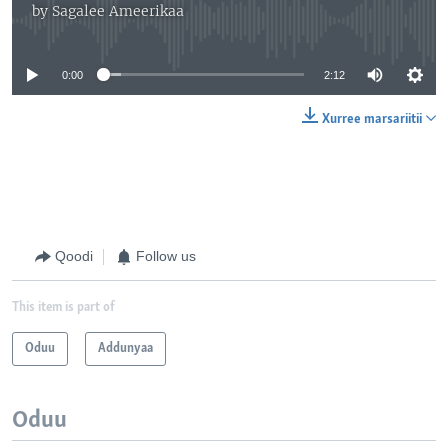
by
Sagalee Ameerikaa
No media source currently available
0:00
2:12
Xurree marsariitii
Qoodi
Follow us
This item is part of
Oduu
Addunyaa
Oduu