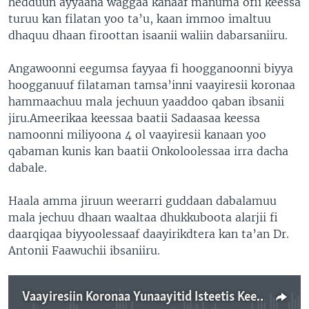
hedduun ayyaana waggaa kanaaf manuma ofii keessa
turuu kan filatan yoo ta’u, kaan immoo imaltuu
dhaquu dhaan firoottan isaanii waliin dabarsaniiru.
Angawoonni eegumsa fayyaa fi hoogganoonni biyya
hoogganuuf filataman tamsa’inni vaayiresii koronaa
hammaachuu mala jechuun yaaddoo qaban ibsanii
jiru.Ameerikaa keessaa baatii Sadaasaa keessa
namoonni miliyoona 4 ol vaayiresii kanaan yoo
qabaman kunis kan baatii Onkoloolessaa irra dacha
dabale.
Haala amma jiruun weerarri guddaan dabalamuu
mala jechuu dhaan waaltaa dhukkuboota alarjii fi
daarqiqaa biyyoolessaaf daayirikdtera kan ta’an Dr.
Antonii Faawuchii ibsaniiru.
Vaayiresiin Koronaa Yunaayitid Isteetis Keessatti Heddummaataa Adeemuun Angawoonni Uggura Sochii Haaraa Akka Labsan Dirqisiise