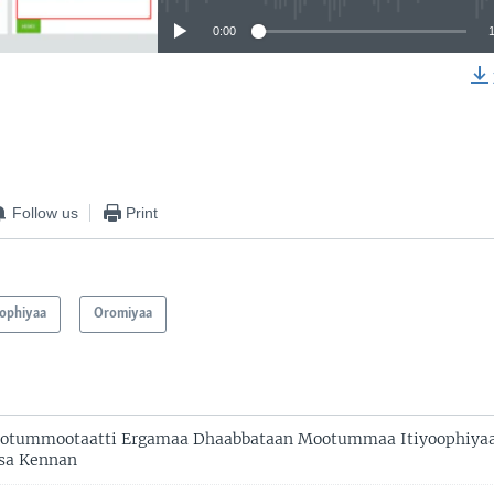
0:00
EMBED
Follow us
Print
oophiyaa
Oromiyaa
tummootaatti Ergamaa Dhaabbataan Mootummaa Itiyoophiyaa 
bsa Kennan