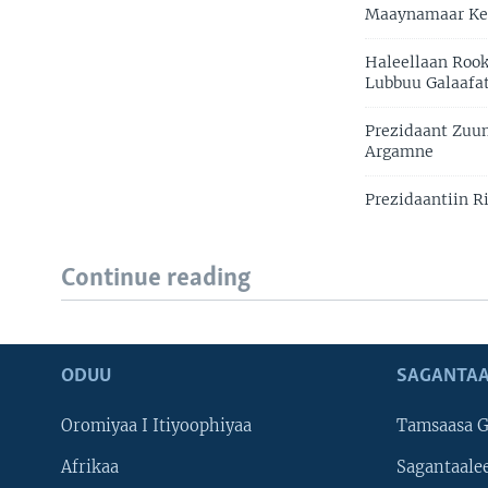
Maaynamaar Kees
Haleellaan Rook
Lubbuu Galaafa
Prezidaant Zuu
Argamne
Prezidaantiin 
Continue reading
ODUU
SAGANTAA
Oromiyaa I Itiyoophiyaa
Tamsaasa G
Afrikaa
Sagantaale