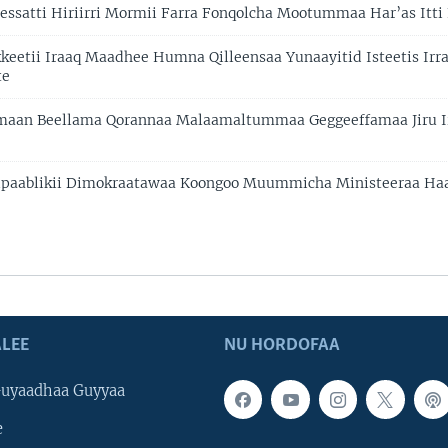
satti Hiriirri Mormii Farra Fonqolcha Mootummaa Har’as Itti
keetii Iraaq Maadhee Humna Qilleensaa Yunaayitid Isteetis Irr
te
maan Beellama Qorannaa Malaamaltummaa Geggeeffamaa Jiru Ir
Ripaablikii Dimokraatawaa Koongoo Muummicha Ministeeraa H
LEE
NU HORDOFAA
uyaadhaa Guyyaa
e