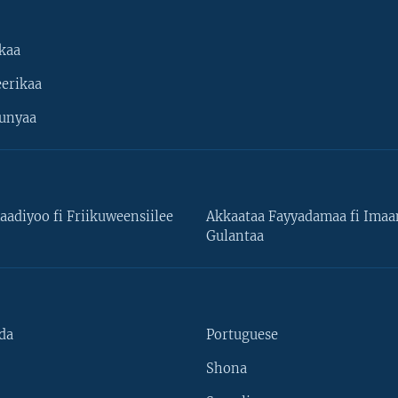
kaa
erikaa
unyaa
aadiyoo fi Friikuweensiilee
Akkaataa Fayyadamaa fi Ima
Gulantaa
da
Portuguese
Shona