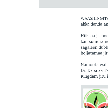
WAASHINGITA
akka danda'a
Hiikkaa jecho
kan xumurame
sagaleen dubb
hojjatamaa jir
Namoota walit
Dr. Dabalaa T
Kingdam jiru i