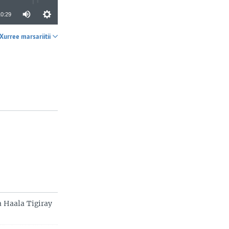
10:29
Xurree marsariitii
SHARE
Haala Tigiray