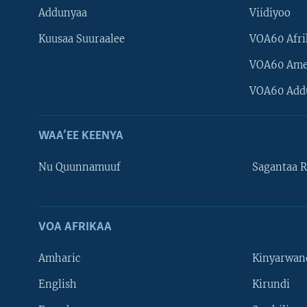
Addunyaa
Viidiyoo
Kuusaa Suuraalee
VOA60 Afri
VOA60 Ame
VOA60 Add
WAA’EE KEENYA
Nu Quunnamuuf
Sagantaa R
VOA AFRIKAA
Learning English
Amharic
Kinyarwan
NU HORDOFAA
English
Kirundi