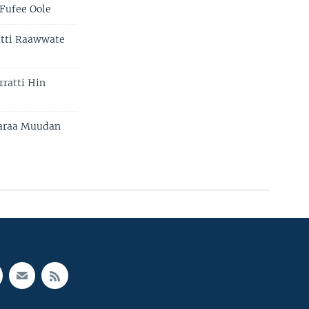
 Fufee Oole
atti Raawwate
ratti Hin
aaraa Muudan