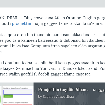
N, DIISII —
Dhiyeenya kana Afaan Oromoo Gugliin ga
muutti
proojektiin
hojiij gaggeeffame tokko ifa ta'e jira.
otaa qofa otoo hin taane himaan ibsuu akka dandeessisut
e yoo ta'u kanneen barreessuu fi dubbisuu hin dandee
atanii hiika isaa Kompuuta irraa sagaleen akka argatan g
a.
ti dhufuun fedha isaaniin hojii kana gaggeessaa jiran k
asfaayee Gammachuu Yunivarsitii Dundee Iskotlaand, Yu
rraa waliin gaaffii fi deebii gaggeeffame caqasaa.
Proojektiin Gugiliin Afaan Oromoo Hiikuu Dandeessisu Ifa Tahe
EMB
by
Sagalee Ameerikaa
No media source currently available