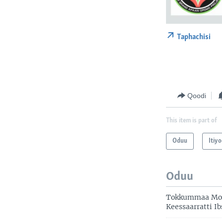
Taphachisi
Qoodi
This item is part of
Oduu
Itiy
Oduu
Tokkummaa Moo
Keessaarratti I