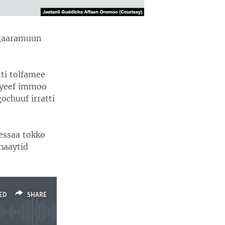
rgaaramuun
ti tolfamee
nyeef immoo
ochuuf irratti
eessaa tokko
naaytid
ED
SHARE