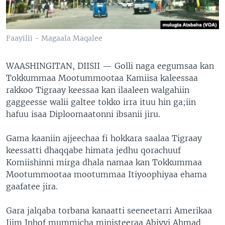
Faayilii - Magaala Maqalee
WAASHINGITAN, DIISII —
Golli naga eegumsaa kan
Tokkummaa Mootummootaa Kamiisa kaleessaa
rakkoo Tigraay keessaa kan ilaaleen walgahiin
gaggeesse walii galtee tokko irra ituu hin ga;iin
hafuu isaa Diploomaatonni ibsanii jiru.
Gama kaaniin ajjeechaa fi hokkara saalaa Tigraay
keessatti dhaqqabe himata jedhu qorachuuf
Komiishinni mirga dhala namaa kan Tokkummaa
Mootummootaa mootummaa Itiyoophiyaa ehama
gaafatee jira.
Gara jalqaba torbana kanaatti seeneetarri Amerikaa
Jiim Inhof mummicha ministeeraa Abiyyi Ahmad