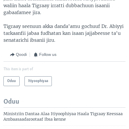
waliin haala Tigraay irratti dubbachuun isaanii
gabaafamee jira.
Tigraay seenuun akka danda'amu gochuuf Dr. Abiyyi
tarkaanfii jabaa fudhatan kan isaan jajjabeesse ta'u
senatarichi ibsanii jiru.
Qoodi
Follow us
This item is part of
Oduu
Itiyoophiyaa
Oduu
Ministriin Dantaa Alaa Itiyoophiyaa Haala Tigraay Keessaa
Ambaasaadarootaaf Ibsa kenne