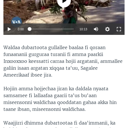
No media source currently available
0:00
10:13
Waldaa dubartoota gullallee baalaa fi qoraan
funaananii gurguraa turanii fi amma paarkii
Inxooxxoo keessatti carraa hojii argatanii, ammallee
galiin isaan argatan xiqqaa ta'uu, Sagalee
Ameerikaaf ibsee jira.
Hojiin amma hojjechaa jiran ka daldala nyaata
samsamee fi lallaafaa gaarii ta'us bu'aan
miseensonni waldichaa qooddatan gahaa akka hin
taane ibsan, miseensonni waldichaa.
Waajjirri dhimma dubartootaa fi daa'immanii, ka