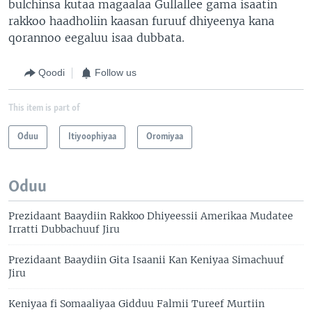
bulchinsa kutaa magaalaa Gullallee gama isaatin
rakkoo haadholiin kaasan furuuf dhiyeenya kana
qorannoo eegaluu isaa dubbata.
Qoodi
Follow us
This item is part of
Oduu
Itiyoophiyaa
Oromiyaa
Oduu
Prezidaant Baaydiin Rakkoo Dhiyeessii Amerikaa Mudatee
Irratti Dubbachuuf Jiru
Prezidaant Baaydiin Gita Isaanii Kan Keniyaa Simachuuf
Jiru
Keniyaa fi Somaaliyaa Gidduu Falmii Tureef Murtiin