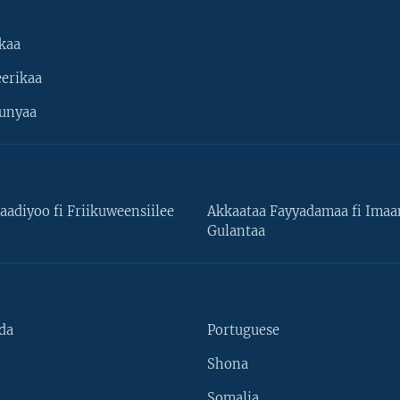
kaa
erikaa
unyaa
aadiyoo fi Friikuweensiilee
Akkaataa Fayyadamaa fi Ima
Gulantaa
da
Portuguese
Shona
Somalia