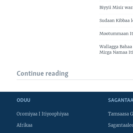
Biyyii Misir war
Sudaan Kibbaa l
Mootummaan Iti
Wallagga Bahaa 
Mirga Namaa Iti
Continue reading
ODUU
SAGANTAA
Oromiyaa I Itiyoophiyaa
Tamsaasa G
Afrikaa
Sagantaale