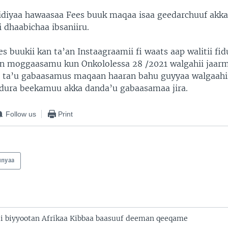
diyaa hawaasaa Fees buuk maqaa isaa geedarchuuf akka
 dhaabichaa ibsaniiru.
s buukii kan ta’an Instaagraamii fi waats aap walitii fi
n moggaasamu kun Onkololessa 28 /2021 walgahii jaarm
ifa ta’u gabaasamus maqaan haaran bahu guyyaa walgaahi
n dura beekamuu akka danda’u gabaasamaa jira.
Follow us
Print
unyaa
tii biyyootan Afrikaa Kibbaa baasuuf deeman qeeqame