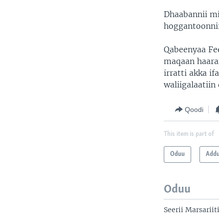
Dhaabannii mi
hoggantoonnii
Qabeenyaa Fee
maqaan haara
irratti akka 
waliigalaatii
Qoodi
This item is part of
Oduu
Add
Oduu
Seerii Marsarii