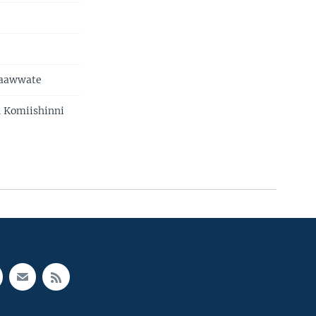
raawwate
n Komiishinni