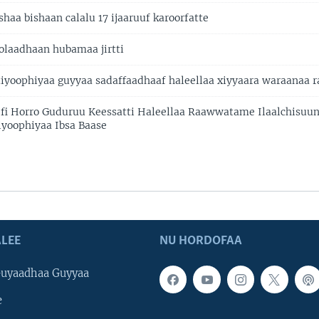
shaa bishaan calalu 17 ijaaruuf karoorfatte
olaadhaan hubamaa jirtti
yoophiyaa guyyaa sadaffaadhaaf haleellaa xiyyaara waraanaa 
fi Horro Guduruu Keessatti Haleellaa Raawwatame Ilaalchisuu
yoophiyaa Ibsa Baase
LEE
NU HORDOFAA
uyaadhaa Guyyaa
e