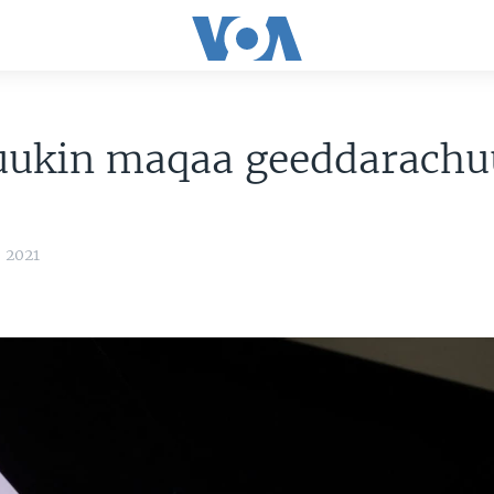
uukin maqaa geeddarachu
, 2021