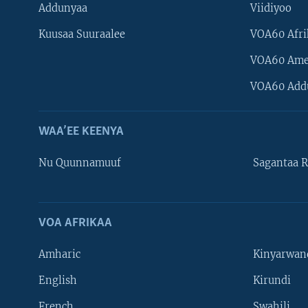
Addunyaa
Viidiyoo
Kuusaa Suuraalee
VOA60 Afri
VOA60 Ame
VOA60 Add
WAA’EE KEENYA
Nu Quunnamuuf
Sagantaa R
VOA AFRIKAA
Learning English
Amharic
Kinyarwan
NU HORDOFAA
English
Kirundi
French
Swahili