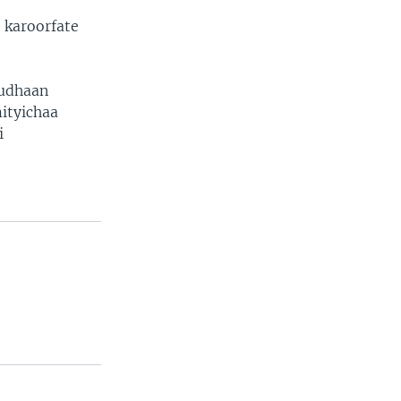
 karoorfate
dudhaan
ityichaa
i