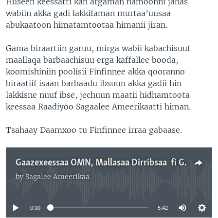
Huseen keessatti kan argaman namoonni jahas
wabiin akka gadi lakkifaman murtaa’uusaa
abukaatoon himatamtootaa himanii jiran.
Gama biraartiin garuu, mirga wabii kabachisuuf
maallaqa barbaachisuu erga kaffallee booda,
koomishiniin poolisii Finfinnee akka qooranno
biraatiif isaan barbaadu ibsuun akka gadii hin
lakkisne nuuf ibse, jechuun maatii hidhamtoota
keessaa Raadiyoo Sagaalee Ameerikaatti himan.
Tsahaay Daamxoo tu Finfinnee irraa gabaase.
Gaazexeessaa OMN, Mallasaa Dirribsaa fi Gaazexeessaa Yaasin Jumaa Dabalee Namootni Shan Akka Wabiin Gad-lakkifaman Murame
by
Sagalee Ameerikaa
No media source currently available
0:00
5:42