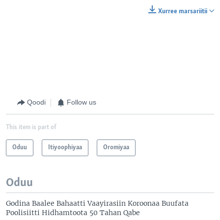
Xurree marsariitii
Qoodi
Follow us
This item is part of
Oduu
Itiyoophiyaa
Oromiyaa
Oduu
Godina Baalee Bahaatti Vaayirasiin Koroonaa Buufata
Poolisiitti Hidhamtoota 50 Tahan Qabe