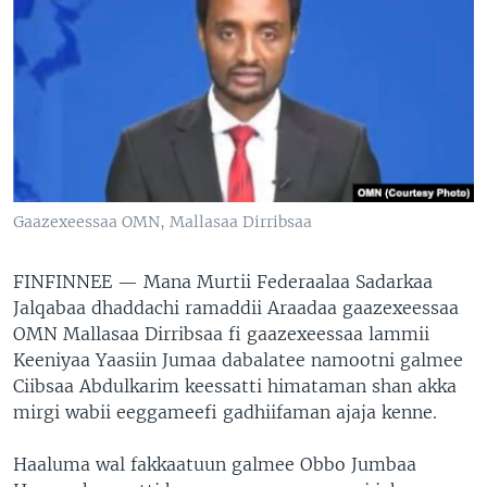
Gaazexeessaa OMN, Mallasaa Dirribsaa
FINFINNEE —
Mana Murtii Federaalaa Sadarkaa
Jalqabaa dhaddachi ramaddii Araadaa gaazexeessaa
OMN Mallasaa Dirribsaa fi gaazexeessaa lammii
Keeniyaa Yaasiin Jumaa dabalatee namootni galmee
Ciibsaa Abdulkarim keessatti himataman shan akka
mirgi wabii eeggameefi gadhiifaman ajaja kenne.
Haaluma wal fakkaatuun galmee Obbo Jumbaa