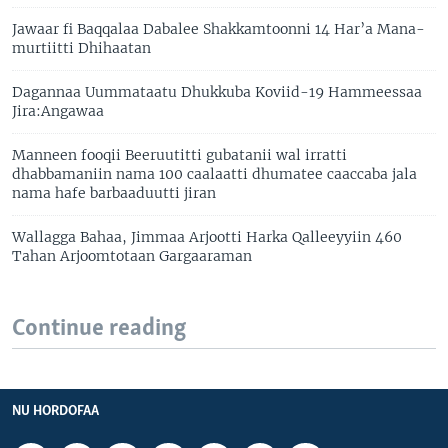
Jawaar fi Baqqalaa Dabalee Shakkamtoonni 14 Har’a Mana-
murtiitti Dhihaatan
Dagannaa Uummataatu Dhukkuba Koviid-19 Hammeessaa
Jira:Angawaa
Manneen fooqii Beeruutitti gubatanii wal irratti
dhabbamaniin nama 100 caalaatti dhumatee caaccaba jala
nama hafe barbaaduutti jiran
Wallagga Bahaa, Jimmaa Arjootti Harka Qalleeyyiin 460
Tahan Arjoomtotaan Gargaaraman
Continue reading
NU HORDOFAA