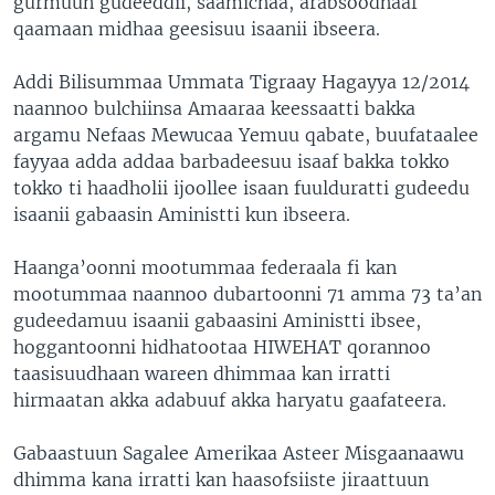
gurmuun gudeeddii, saamichaa, arabsoodhaaf
qaamaan midhaa geesisuu isaanii ibseera.
Addi Bilisummaa Ummata Tigraay Hagayya 12/2014
naannoo bulchiinsa Amaaraa keessaatti bakka
argamu Nefaas Mewucaa Yemuu qabate, buufataalee
fayyaa adda addaa barbadeesuu isaaf bakka tokko
tokko ti haadholii ijoollee isaan fuulduratti gudeedu
isaanii gabaasin Aministti kun ibseera.
Haanga’oonni mootummaa federaala fi kan
mootummaa naannoo dubartoonni 71 amma 73 ta’an
gudeedamuu isaanii gabaasini Aministti ibsee,
hoggantoonni hidhatootaa HIWEHAT qorannoo
taasisuudhaan wareen dhimmaa kan irratti
hirmaatan akka adabuuf akka haryatu gaafateera.
Gabaastuun Sagalee Amerikaa Asteer Misgaanaawu
dhimma kana irratti kan haasofsiiste jiraattuun