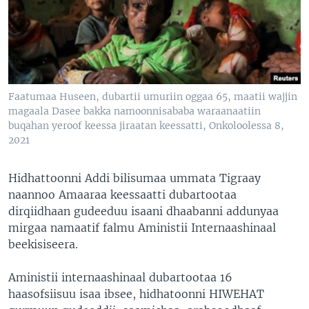
Faatumaa Huseen, dubartii umuriin oggaa 65, maatii wajjin
magaala Dasee bakka namoonnisababa waraanaatiin
buqahan yeroof keessa jiraatan keessatti, Onkoloolessa 8,
2021
Hidhattoonni Addi bilisumaa ummata Tigraay
naannoo Amaaraa keessaatti dubartootaa
dirqiidhaan gudeeduu isaani dhaabanni addunyaa
mirgaa namaatif falmu Aministii Internaashinaal
beekisiseera.
Aministii internaashinaal dubartootaa 16
haasofsiisuu isaa ibsee, hidhatoonni HIWEHAT