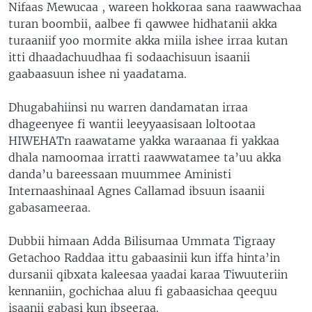
Nifaas Mewucaa , wareen hokkoraa sana raawwachaa
turan boombii, aalbee fi qawwee hidhatanii akka
turaaniif yoo mormite akka miila ishee irraa kutan
itti dhaadachuudhaa fi sodaachisuun isaanii
gaabaasuun ishee ni yaadatama.
Dhugabahiinsi nu warren dandamatan irraa
dhageenyee fi wantii leeyyaasisaan loltootaa
HIWEHATn raawatame yakka waraanaa fi yakkaa
dhala namoomaa irratti raawwatamee ta’uu akka
danda’u bareessaan muummee Aministi
Internaashinaal Agnes Callamad ibsuun isaanii
gabasameeraa.
Dubbii himaan Adda Bilisumaa Ummata Tigraay
Getachoo Raddaa ittu gabaasinii kun iffa hinta’in
dursanii qibxata kaleesaa yaadai karaa Tiwuuteriin
kennaniin, gochichaa aluu fi gabaasichaa qeequu
isaanii gabasi kun ibseeraa.