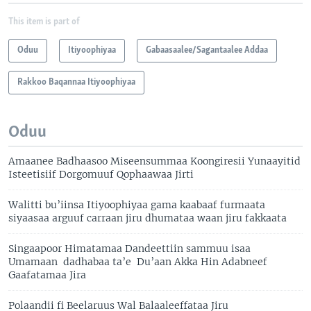
This item is part of
Oduu
Itiyoophiyaa
Gabaasaalee/Sagantaalee Addaa
Rakkoo Baqannaa Itiyoophiyaa
Oduu
Amaanee Badhaasoo Miseensummaa Koongiresii Yunaayitid
Isteetisiif Dorgomuuf Qophaawaa Jirti
Walitti bu’iinsa Itiyoophiyaa gama kaabaaf furmaata
siyaasaa arguuf carraan jiru dhumataa waan jiru fakkaata
Singaapoor Himatamaa Dandeettiin sammuu isaa
Umamaan dadhabaa ta’e Du’aan Akka Hin Adabneef
Gaafatamaa Jira
Polaandii fi Beelaruus Wal Balaaleeffataa Jiru