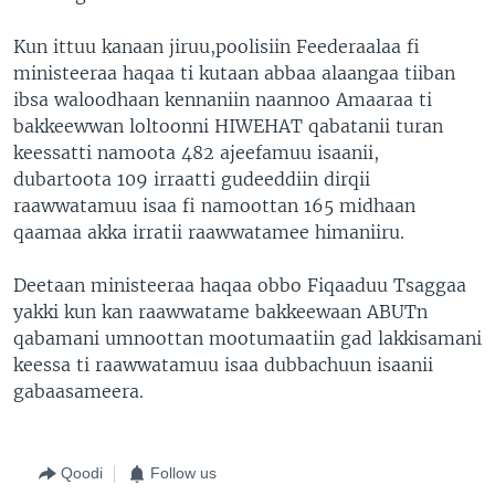
Kun ittuu kanaan jiruu,poolisiin Feederaalaa fi
ministeeraa haqaa ti kutaan abbaa alaangaa tiiban
ibsa waloodhaan kennaniin naannoo Amaaraa ti
bakkeewwan loltoonni HIWEHAT qabatanii turan
keessatti namoota 482 ajeefamuu isaanii,
dubartoota 109 irraatti gudeeddiin dirqii
raawwatamuu isaa fi namoottan 165 midhaan
qaamaa akka irratii raawwatamee himaniiru.
Deetaan ministeeraa haqaa obbo Fiqaaduu Tsaggaa
yakki kun kan raawwatame bakkeewaan ABUTn
qabamani umnoottan mootumaatiin gad lakkisamani
keessa ti raawwatamuu isaa dubbachuun isaanii
gabaasameera.
Qoodi
Follow us