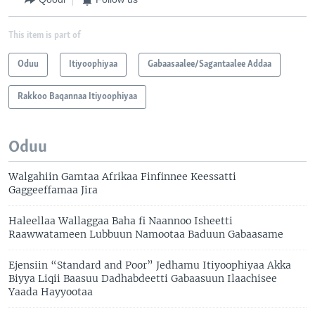
This item is part of
Oduu
Itiyoophiyaa
Gabaasaalee/Sagantaalee Addaa
Rakkoo Baqannaa Itiyoophiyaa
Oduu
Walgahiin Gamtaa Afrikaa Finfinnee Keessatti
Gaggeeffamaa Jira
Haleellaa Wallaggaa Baha fi Naannoo Isheetti
Raawwatameen Lubbuun Namootaa Baduun Gabaasame
Ejensiin “Standard and Poor” Jedhamu Itiyoophiyaa Akka
Biyya Liqii Baasuu Dadhabdeetti Gabaasuun Ilaachisee
Yaada Hayyootaa