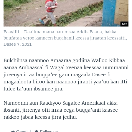
Faayilii - Daa'ima mana barumsaa Addis Faana, bakka
buufataa yeroo kanneen buqahanii keessa jiraatan keessatti,
Dasee 3, 2021.
Bulchiinsa naannoo Amaaraa godiina Walloo Kibbaa
aanaa Ambaassal fi Wagal xeenaa keessaa uummanni
jireenya irraa buqqa’ee gara magaala Dasee fi
magaaloota biroo kan naannoo jiranti yaa’uu kan itti
fufee ta’uun ibsamee jira.
Namoonni kun Raadiyoo Sagalee Amerikaaf akka
ibsanti, jirrenya ofii irraa eega buqqa’anii kaasee
rakkoo jabaa keessa jirra jedhu.
Qoodi
Follow us