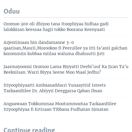
Oduu
Oromoo 300 oli dhiyoo tana Itoophiyaa hidhaa gadi
lalakkisan keessaa hagii tokko Boorana Keenyaati
Arjentiinaan hin dandamanne 3-0
qaarisan,Masrii,Morookoo fi Peerullee ya itti fa'anii galchan
korommiin kubbaa miilaa waluma dhahuutti jirti
Jaarmayoonni Oromoo Lama Biyyatti Deebi’uuf Ka Jiran Ta’u
Beeksiisan. Warri Biyya Seene Moo Maal Jedhu?
Itiyoophiyaatti Ambaasaddarri Yunaayitid Isteets
Tarkaanfiilee Dr. Abiyyii Deeggarsa Qaban Ibsan
Angaawaan Tokkummaa Mootummootaa Tarkaanfiilee
Itiyoophiyaa fi Ertiraan Tibbana Fudhatan Simatan
Continue reading