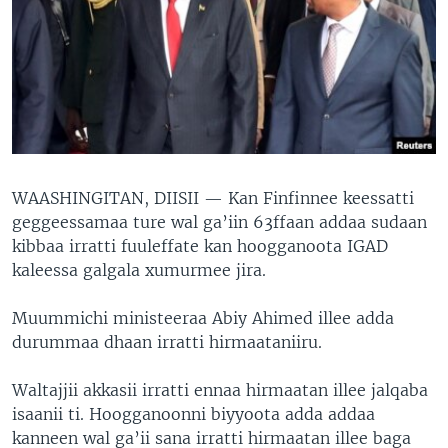
WAASHINGITAN, DIISII —
Kan Finfinnee keessatti
geggeessamaa ture wal ga’iin 63ffaan addaa sudaan
kibbaa irratti fuuleffate kan hoogganoota IGAD
kaleessa galgala xumurmee jira.
Muummichi ministeeraa Abiy Ahimed illee adda
durummaa dhaan irratti hirmaataniiru.
Waltajjii akkasii irratti ennaa hirmaatan illee jalqaba
isaanii ti. Hoogganoonni biyyoota adda addaa
kanneen wal ga’ii sana irratti hirmaatan illee baga