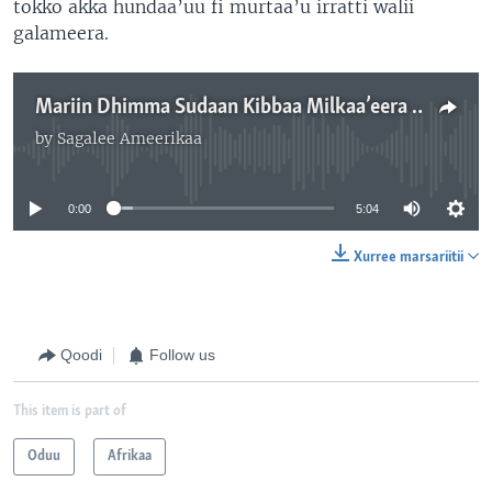
tokko akka hundaa’uu fi murtaa’u irratti walii
galameera.
Mariin Dhimma Sudaan Kibbaa Milkaa’eera Jenna: Dubbi Himaa Ministrii Dhimma Alaa Itiyoophiyaa
by
Sagalee Ameerikaa
No media source currently available
0:00
5:04
Xurree marsariitii
Qoodi
Follow us
This item is part of
Oduu
Afrikaa