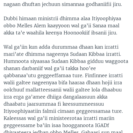
nagaan dhuftan jechuun simannaa godhaniifii jiru.
Dubbi himaan ministrii dhimma alaa Itiyoophiyaa
obbo Melles Alem kaayyoon wal ga’ii Sanaa maal
akka ta’e waahila keenya Hoonookiif ibsanii jiru.
Wal ga’iin kun adda durummaa dhaan kan irratti
mari’ate dhimma nageenya Sudaan Kibbaa irratti.
Humnoota siyaasaa Sudaan Kibbaa gidduu waggoota
shanan darbaniif wal ga’ii takka hoo’ee
qabbanaa’utu geggeeffamaa ture. Finfinnee irratti
walii galtee nageenyaa bifa haaraa dhaan hojii irra
oolchuuf mallatteessanii walii galtee lola dhaabuu
irra erga ga’amee dhiiga dangalaasuun akka
dhaabatu jaarsummaa fi keessummeessuu
Itiyoophiyaatiin falmii cimaan geggeessamaa ture.
Kaleessas wal ga’ii ministeerotaa irratti mariin
geggeessame ba’iin isaa hoogganoota IGADf
dhiyaateera jedhan obbo Melles. Gabaasi sun maal