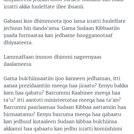
irratti akka fuuleffate illee ibsanii.
Gabaasi kun dhimmoota ijoo lama irratti fuuleffate
jechuun hin danda’ama. Gama Sudaan Kibbaatiin
yaada furmaataa kan jedhame hoogganootaaf
dhiyaateera.
Lammaffaan immoo dhimmi nageenyaas
ilaalameera.
Gama bulchiinsaatiin ijoo kanneen jedhaman, itti
aanaa prezidaantiin meeqa haa jiraatu? Eenyu bakka
kam haa qabatu? Barcummi Kaabinee meeqa haa
ta’u? itti aantoti ministeerotaa meeqa haa ta’an?
Barcumni paarlaamaa Sudaan Kibbaa aattamiin haa
hirmaatamu? Eenyu barcuma meeqa haa qabaatu
kan jedhuuf kutaaleen Sudaan kibbaa bulchiinsa
akkamii haa qabaatu kan jedhu irratti komiishinni