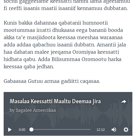
sochii gaggeefame keessatti namni lama ajjeefamuu
fi reeffi isaanis maatii isaaniif kennamuu dubbatan.
Kunis bakka dahannaa qabatanii humnootii
mootummaa irratti dhukaasa eega bananii booda
akka ta’e masjiidoota keessaa meeshaa waraanaa
adda addaa qabachuu isaanii dubbatn. Amantii jala
haa dahatan malee jeeqama Oromiyaa keessatti
hidhata qabu. Adda Bilisummaa Oromootu harka
keessaa qaba jedhan.
Gabaasaa Gutuu armaa gadiitti caqasaa.
Masalaa Keessatti Maaltu Deemaa Jira
by
Sagalee Ameerikaa
No media source currently available
0:00
12:12