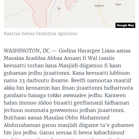
Kaartaa bahaa Oromiyaa agarsiisu
WASHINGTON, DC —
Godina Harargee Lixaa aanaa
Masalaa Araddaa Abbaa Amaan fi Wal taasiis
keessatti torban kana Masjiidi diigamuu fi kaan
gubaman jedhu jiraattonni. Kana keessatti lubbuun
nama 23 darbuutu ibsame. Reeffi namootaa maatiif
akka hin kennamin kan ibsan jiraattonni hidhattoota
gandaatu hanaga tokko awwaalee jedhu. Kanneen
hafan immoo iddoo biraatti geeffamanii hidhaman
jechuun uummata gowwomsu jedhan jiraattonni.
Bulchaan aanaa Masalaa Obbo Mohammed
Abdurrahaman garuu masjiidi diigame ta’e gubamee
hin jiru jedhu. Garuu seeraa fi heera kabachiisuuf