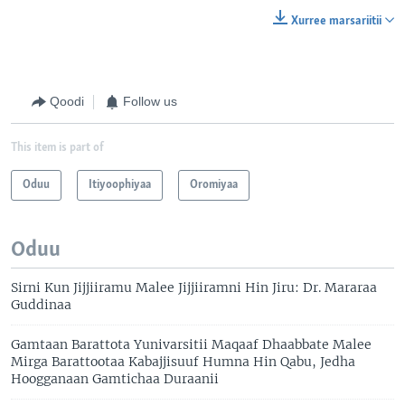
Xurree marsariitii
Qoodi
Follow us
This item is part of
Oduu
Itiyoophiyaa
Oromiyaa
Oduu
Sirni Kun Jijjiiramu Malee Jijjiiramni Hin Jiru: Dr. Mararaa
Guddinaa
Gamtaan Barattota Yunivarsitii Maqaaf Dhaabbate Malee
Mirga Barattootaa Kabajjisuuf Humna Hin Qabu, Jedha
Hoogganaan Gamtichaa Duraanii