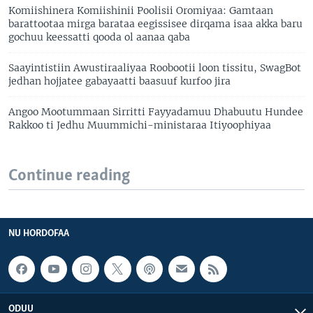
Komiishinera Komiishinii Poolisii Oromiyaa: Gamtaan
barattootaa mirga barataa eegissisee dirqama isaa akka baru
gochuu keessatti qooda ol aanaa qaba
Saayintistiin Awustiraaliyaa Roobootii loon tissitu, SwagBot
jedhan hojjatee gabayaatti baasuuf kurfoo jira
Angoo Mootummaan Sirritti Fayyadamuu Dhabuutu Hundee
Rakkoo ti Jedhu Muummichi-ministaraa Itiyoophiyaa
Continue reading
NU HORDOFAA
ODUU