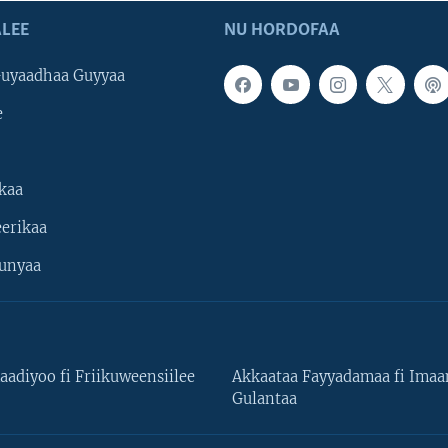
LEE
NU HORDOFAA
uyaadhaa Guyyaa
e
kaa
erikaa
unyaa
aadiyoo fi Friikuweensiilee
Akkaataa Fayyadamaa fi Ima
Gulantaa