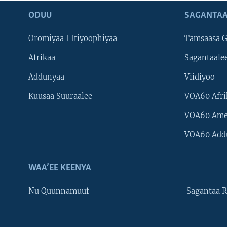
ODUU
SAGANTAA
Oromiyaa I Itiyoophiyaa
Tamsaasa G
Afrikaa
Sagantaale
Addunyaa
Viidiyoo
Kuusaa Suuraalee
VOA60 Afri
VOA60 Ame
VOA60 Add
WAA’EE KEENYA
Nu Quunnamuuf
Sagantaa R