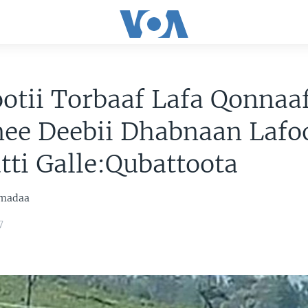
otii Torbaaf Lafa Qonnaa
nee Deebii Dhabnaan Lafo
ti Galle:Qubattoota
mmadaa
7