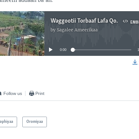
ameefii addaan ba’an.
Waggootii Torbaaf Lafa Qonnaaf Iyyannee Deebii Dhabnaan Lafoo Jimmatti Galle:Qubattoota
EMB
by
Sagalee Ameerikaa
No media source currently available
0:00
EMBED
Follow us
Print
oophiyaa
Oromiyaa