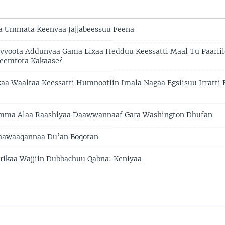
aa Ummata Keenyaa Jajjabeessuu Feena
Biyyoota Addunyaa Gama Lixaa Hedduu Keessatti Maal Tu Paarii
eemtota Kakaase?
ikaa Waaltaa Keessatti Humnootiin Imala Nagaa Egsiisuu Irratt
imma Alaa Raashiyaa Daawwannaaf Gara Washington Dhufan
hawaaqannaa Du’an Boqotan
ikaa Wajjiin Dubbachuu Qabna: Keniyaa