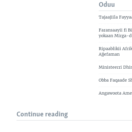
Oduu
Tajaajiila Fayy
Faransaayii fi 
yokaan Mirga-d
Ripaablikii Afr
Ajjefaman
Ministeerri Dh
Obba Faqaade S
Angawoota Amer
Continue reading