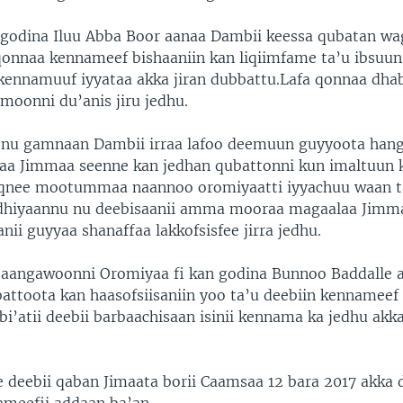
 godina Iluu Abba Boor aanaa Dambii keessa qubatan wa
 qonnaa kennameef bishaaniin kan liqiimfame ta’u ibsuun 
 kennamuuf iyyataa akka jiran dubbattu.Lafa qonnaa dha
moonni du’anis jiru jedhu.
 nu gamnaan Dambii irraa lafoo deemuun guyyoota han
a Jimmaa seenne kan jedhan qubattonni kun imaltuun 
aqnee mootummaa naannoo oromiyaatti iyyachuu waan t
 dhiyaannu nu deebisaanii amma mooraa magaalaa Jimma
nii guyyaa shanaffaa lakkofsisfee jirra jedhu.
 aangawoonni Oromiyaa fi kan godina Bunnoo Baddalle a
ttoota kan haasofsiisaniin yoo ta’u deebiin kennameef 
ebi’atii deebii barbaachisaan isinii kennama ka jedhu akka
e deebii qaban Jimaata borii Caamsaa 12 bara 2017 akka 