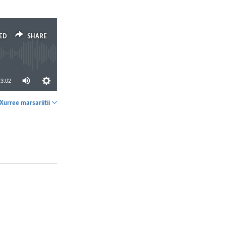
ED
SHARE
13:02
Xurree marsariitii
SHARE