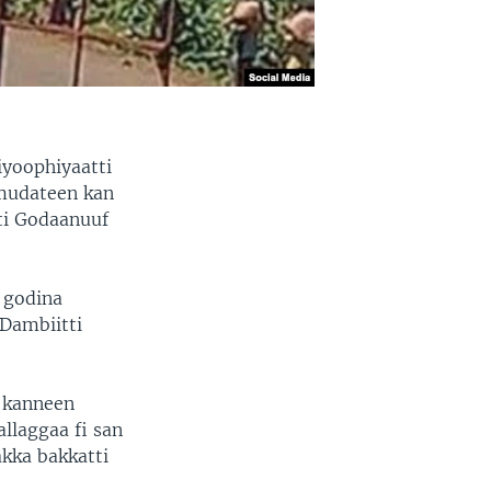
iyoophiyaatti
 mudateen kan
tti Godaanuuf
 godina
 Dambiitti
 kanneen
llaggaa fi san
kka bakkatti