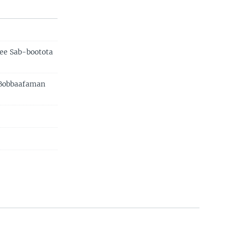
lee Sab-bootota
i Bobbaafaman