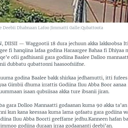
e Deebii Dhabnaan Lafoo Jimmatti Galle:Qubattoota
, DIISII —
Waggootii 18 dura jechuun akka lakkoobsa It
gee fi hanqiina lafaa godina Haraargee Bahaa fi Dhiyaa
 qe’e ofii gadhisanii gara godiina Baalee Dalloo mannaa
nii dubbatu qubattonni haasoofsiifne.
uuma godina Baalee bakk shirkaa jedhamutti, itti fufees
yaa Gimbii dhuma irrattis Godiina Iluu Abba Boor aanaa
ummaan isaan qubsiisaa akka ture ibsanii jiran.
ba gara Dolloo Mannaatti godaanan kuma 90 akka ta’an
nni kun kana keessaa kuma lama qofaatu gara godiina wa
diina Iluu Abba Boorti geeffame jedhu.Kanneen hafan ba
n immoo godiina duraan irraa godaananti deebi’an.