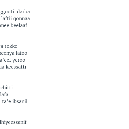
ggootii darba
laftii qonnaa
bnee beelaaf
ga tokko
keenya lafoo
a’eef yeroo
a keessatti
chitti
lafa
 ta’e ibsanii
dhiyeessanif