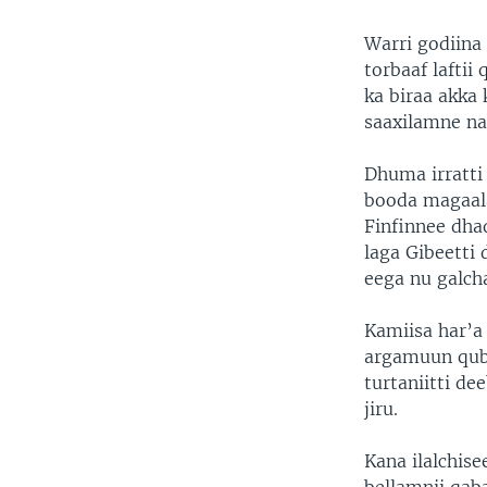
Warri godiina
torbaaf laftii
ka biraa akka
saaxilamne na
Dhuma irratti
booda magaala
Finfinnee dh
laga Gibeetti
eega nu galcha
Kamiisa har’a
argamuun quba
turtaniitti de
jiru.
Kana ilalchise