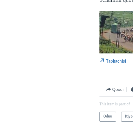
bellamnii qab
Taphachisi
Qoodi
This item is part of
Oduu
Itiy