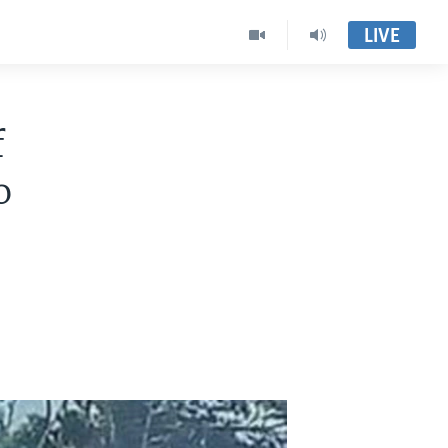
LIVE
f
o