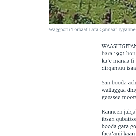
Waggootii Torbaaf Lafa Qonnaaf Iyyanne
WAASHIGITAN
bara 1991 hon
ka’e manaa fi
dirqamuu isaa
San booda ach
wallaggaa dhi
geessee mootu
Kanneen jalqa
ibsan qubatto
booda gara go
faca’anii kaa