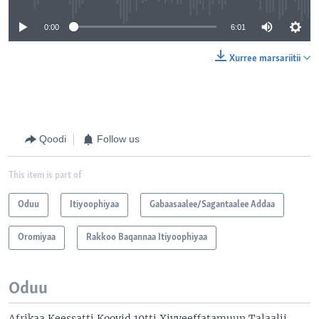
0:00
6:01
Xurree marsariitii
Qoodi
Follow us
This item is part of
Oduu
Itiyoophiyaa
Gabaasaalee/Sagantaalee Addaa
Oromiyaa
Rakkoo Baqannaa Itiyoophiyaa
Oduu
Afrikaa Keessatti Koovid 19tti Xiyyeeffatamuun Talaalii