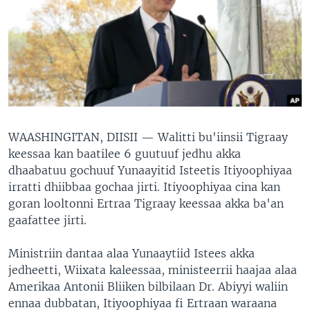
WAASHINGITAN, DIISII —
Walitti bu'iinsii Tigraay
keessaa kan baatilee 6 guutuuf jedhu akka
dhaabatuu gochuuf Yunaayitid Isteetis Itiyoophiyaa
irratti dhiibbaa gochaa jirti. Itiyoophiyaa cina kan
goran looltonni Ertraa Tigraay keessaa akka ba'an
gaafattee jirti.
Ministriin dantaa alaa Yunaaytiid Istees akka
jedheetti, Wiixata kaleessaa, ministeerrii haajaa alaa
Amerikaa Antonii Bliiken bilbilaan Dr. Abiyyi waliin
ennaa dubbatan, Itiyoophiyaa fi Ertraan waraana