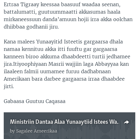
Ertraa Tigraay keessaa baasuuf waadaa seenan,
battalumatti, guutuummaatti akkasumas haala
mirkaneessuun danda’amuun hojii irra akka oolchan
dhiibbaa godhanii jiru.
Kana malees Yunaayitid Isteetis gargaarsa dhala
namaa kennituu akka itti fuuftu gar gargaarsa
kanneen biroo akkuma dhaabdeetti turtii jedhamee
jira.Itiyoophiyaan Masrii wajjiin laga Abbayyaa kan
ilaaleen falmii uumamee furuu dadhabnaan
Amerikaan bara darbee gargaarsa irraa dhaabdee
jirti.
Gabaasa Guutuu Caqasaa
Ministriin Dantaa Alaa Yunaaytiid Istees Waraana Ertraa Tigraayii Baasuuf Waadan Galame Hojiirra Akka Ooluu Gaafate
by
Sagalee Ameerikaa
No media source currently available