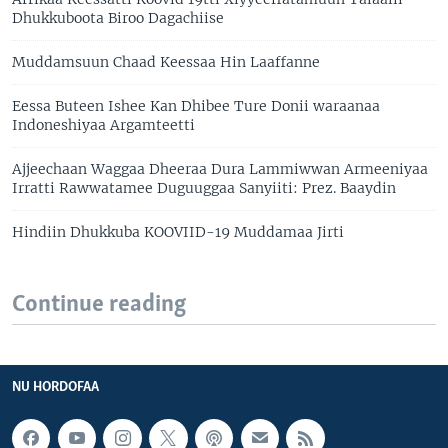
Dhukkuboota Biroo Dagachiise
Muddamsuun Chaad Keessaa Hin Laaffanne
Eessa Buteen Ishee Kan Dhibee Ture Donii waraanaa
Indoneshiyaa Argamteetti
Ajjeechaan Waggaa Dheeraa Dura Lammiwwan Armeeniyaa
Irratti Rawwatamee Duguuggaa Sanyiiti: Prez. Baaydin
Hindiin Dhukkuba KOOVIID-19 Muddamaa Jirti
Continue reading
NU HORDOFAA