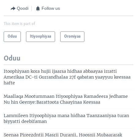
Qoodi
Follow us
This item is part of
Oduu
Itiyoophiyaa
Oromiyaa
Oduu
Itoophiyaan kora hujii ijaarsa hidhaa abbaayaa irratti
Amerikaa DC-ti Gurrandhalaa 27f qabatan yaayyuu keessaa
hafte
Maallaqa Mootummaan Itiyoophiyaa Ramadeera Jedhame
Nu hin Geenye:Barattoota Chaayinaa Keessaa
Lammileen Itiyoophiyaa mana hidhaa Taanzaaniyaa turan
biyyatti deebifaman
Seenaa Pireezdntii Masrii Duranii, Hoosnii Mubaararak