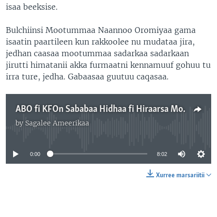
isaa beeksise.
Bulchiinsi Mootummaa Naannoo Oromiyaa gama
isaatin paartileen kun rakkoolee nu mudataa jira,
jedhan caasaa mootummaa sadarkaa sadarkaan
jirutti himatanii akka furmaatni kennamuuf gohuu tu
irra ture, jedha. Gabaasaa guutuu caqasaa.
ABO fi KFOn Sababaa Hidhaa fi Hiraarsa Mootummaatiif Oromiyaa Keessa Socho’uu Hin Dandeenye, Jedhan
by
Sagalee Ameerikaa
No media source currently available
0:00
8:02
Xurree marsariitii