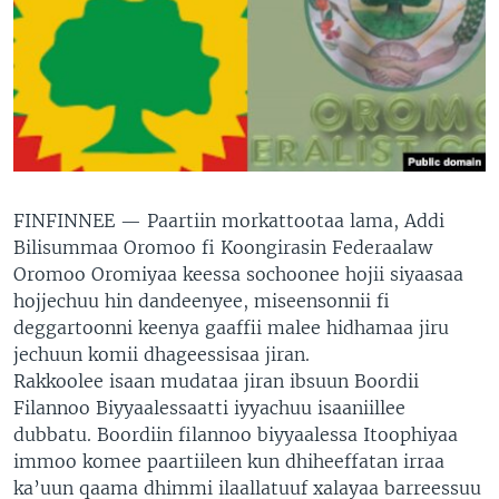
FINFINNEE —
Paartiin morkattootaa lama, Addi
Bilisummaa Oromoo fi Koongirasin Federaalaw
Oromoo Oromiyaa keessa sochoonee hojii siyaasaa
hojjechuu hin dandeenyee, miseensonnii fi
deggartoonni keenya gaaffii malee hidhamaa jiru
jechuun komii dhageessisaa jiran.
Rakkoolee isaan mudataa jiran ibsuun Boordii
Filannoo Biyyaalessaatti iyyachuu isaaniillee
dubbatu. Boordiin filannoo biyyaalessa Itoophiyaa
immoo komee paartiileen kun dhiheeffatan irraa
ka’uun qaama dhimmi ilaallatuuf xalayaa barreessuu