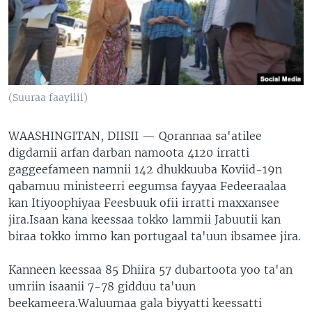
(Suuraa faayilii)
WAASHINGITAN, DIISII —
Qorannaa sa'atilee
digdamii arfan darban namoota 4120 irratti
gaggeefameen namnii 142 dhukkuuba Koviid-19n
qabamuu ministeerri eegumsa fayyaa Fedeeraalaa
kan Itiyoophiyaa Feesbuuk ofii irratti maxxansee
jira.Isaan kana keessaa tokko lammii Jabuutii kan
biraa tokko immo kan portugaal ta'uun ibsamee jira.
Kanneen keessaa 85 Dhiira 57 dubartoota yoo ta'an
umriin isaanii 7-78 gidduu ta'uun
beekameera.Waluumaa gala biyyatti keessatti