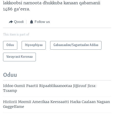
lakkoobsi namoota dhukkuba kanaan qabamanii
1486 ga'eera.
Qoodi
Follow us
This item is part of
Oduu
Itiyoophiyaa
Gabaasaalee/Sagantaalee Addaa
Varayrasii Koronaa
Oduu
Iddoo Gumii Paartii Ripaablikaanootaa Jijjiruuf Jirra:
Traamp
Hiriirrii Mormii Amerikaa Keessaatti Harka Caalaan Nagaan
Gaggeffame