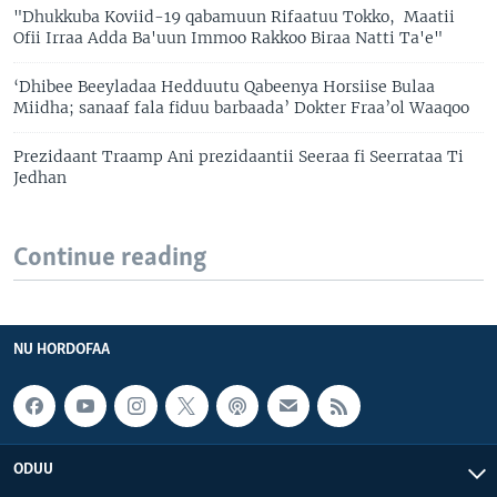
"Dhukkuba Koviid-19 qabamuun Rifaatuu Tokko, Maatii
Ofii Irraa Adda Ba'uun Immoo Rakkoo Biraa Natti Ta'e"
‘Dhibee Beeyladaa Hedduutu Qabeenya Horsiise Bulaa
Miidha; sanaaf fala fiduu barbaada’ Dokter Fraa’ol Waaqoo
Prezidaant Traamp Ani prezidaantii Seeraa fi Seerrataa Ti
Jedhan
Continue reading
NU HORDOFAA
ODUU