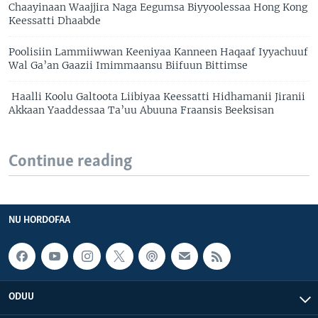
Chaayinaan Waajjira Naga Eegumsa Biyyoolessaa Hong Kong
Keessatti Dhaabde
Poolisiin Lammiiwwan Keeniyaa Kanneen Haqaaf Iyyachuuf
Wal Ga’an Gaazii Imimmaansu Biifuun Bittimse
Haalli Koolu Galtoota Liibiyaa Keessatti Hidhamanii Jiranii
Akkaan Yaaddessaa Ta’uu Abuuna Fraansis Beeksisan
Continue reading
NU HORDOFAA
ODUU