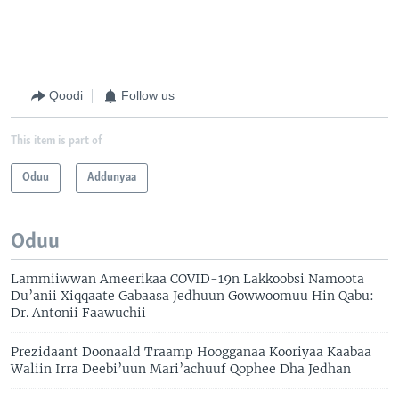
Qoodi
Follow us
This item is part of
Oduu
Addunyaa
Oduu
Lammiiwwan Ameerikaa COVID-19n Lakkoobsi Namoota
Du’anii Xiqqaate Gabaasa Jedhuun Gowwoomuu Hin Qabu:
Dr. Antonii Faawuchii
Prezidaant Doonaald Traamp Hoogganaa Kooriyaa Kaabaa
Waliin Irra Deebi’uun Mari’achuuf Qophee Dha Jedhan