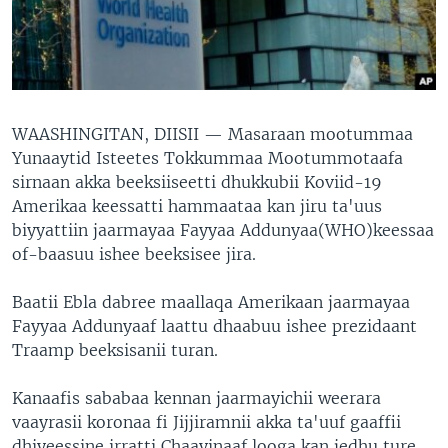
WAASHINGITAN, DIISII —
Masaraan mootummaa
Yunaaytid Isteetes Tokkummaa Mootummotaafa
sirnaan akka beeksiiseetti dhukkubii Koviid-19
Amerikaa keessatti hammaataa kan jiru ta'uus
biyyattiin jaarmayaa Fayyaa Addunyaa(WHO)keessaa
of-baasuu ishee beeksisee jira.
Baatii Ebla dabree maallaqa Amerikaan jaarmayaa
Fayyaa Addunyaaf laattu dhaabuu ishee prezidaant
Traamp beeksisanii turan.
Kanaafis sababaa kennan jaarmayichii weerara
vaayrasii koronaa fi Jijjiramnii akka ta'uuf gaaffii
dhiyeessine irratti Chaayinaaf looga kan jedhu ture.