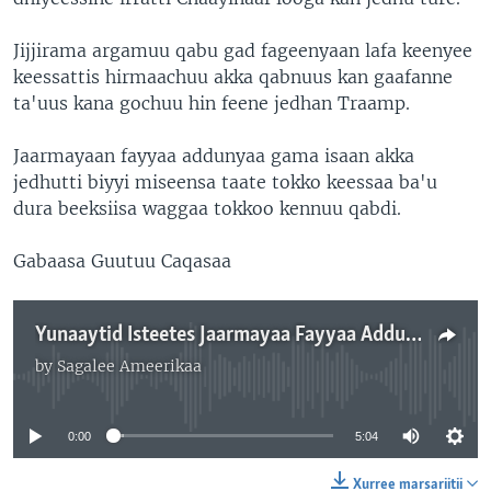
Jijjirama argamuu qabu gad fageenyaan lafa keenyee
keessattis hirmaachuu akka qabnuus kan gaafanne
ta'uus kana gochuu hin feene jedhan Traamp.
Jaarmayaan fayyaa addunyaa gama isaan akka
jedhutti biyyi miseensa taate tokko keessaa ba'u
dura beeksiisa waggaa tokkoo kennuu qabdi.
Gabaasa Guutuu Caqasaa
Yunaaytid Isteetes Jaarmayaa Fayyaa Addunyaa Keessaa Baate
by
Sagalee Ameerikaa
No media source currently available
0:00
5:04
Xurree marsariitii