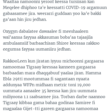
Waaltaa namoonni yeroof keessa tursiisan kan
Meqelee dhiphoo ta’e keessatti COVID-19 argamuun
gabaasamee jira. weerarri guddaan yoo ka’e bakki
ga’aan hin jiru jedhan.
Oxygyn dabalatee dawaalee fi meeshaaleen
wal’aansa fayyaa akkasumas boba’aa tajaajila
ambulaansiif barbaachisan Shiree keessaa rakkoo
eegumsa fayyaa uumaniiru jedhan.
RakkooLeen kun jiratan iyyuu michoonni gargaarsa
namoomaa Tigraay keessaa kanneen gargaarsa
barbaadan mara dhaqqabuuf yaalaa jiran. Hamma
Ebla 29tti mootummaa fi sagantaan nyaata
addunyaa WFPn midhaan metric toni 19,000
uummata aanaalee 35 keessa kan jiru uummata
miliyoona 1.1 raabsamee jira. Torban darbe naannoo
Tigraay kibbaa gama bahaa godinaa Samiree fi
magaalaa Gijet-tti gareen gargaarsa namoomaa