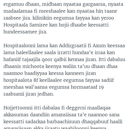
ergamuu dhaan, midhaan nyaataa gargaarsa, nyaata
madaalamaa fi meeshaalee kan nyaataa hin taane
raabsee jira. kilinikiin eegumsa fayyaa kan yeroo
Hospitaala Samiree kan hojii dhaabe keessatti
hundeessamee jira.
Hospitaalonni lama kan Addirgraatii fi Axum keessaa
lama haleellaalee saala irratti hundaa’e irraa kan
hafaniif tajaajila qoor qalbii kennaa jiran. Itti dabaluu
dhaanis michoota keenya waliin ta’uu dhaan dhaa
naannoo baadiyyaa keessa kanneen jiran
hospitaalota 8f keellaalee eegumsa fayyaa sadiif
meeshaa wal’aansa eegumsa hormaataaf 19
raabsanii jiran jedhan.
Hojjettoonni itti dabalaa fi deggersi maallaqaa
akkasumas daandiin amansiisaa ta’e naannoo sana
keessatti sadarkaa barbaachisuun dhaqqabuuf haalli
amansiisaan akka jiraatu waahiloonni keenya