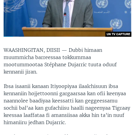
WAASHINGITAN, DIISII —
Dubbi himaan
muummicha barreessaa tokkummaa
mootummootaa Stéphane Dujarric tuuta oduuf
kennanii jiran.
Ibsa isaanii kanaan Itiyoopiyaa ilaalchisuun ibsa
kennaniin hojjettoonni gargaarsaa kan ofii keenyaa
naannolee baadiyaa keessatti kan geggeessamu
sochii bal’aa kan gufachiisu haalli nageenyaa Tigraay
keessaa laaffataa fi amansiisaa akka hin ta’in nuuf
himaniiru jedhan Dujarric.