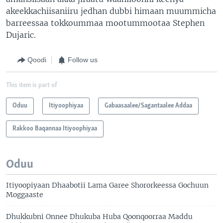
akeekkachiisaniiru jedhan dubbi himaan muummicha
barreessaa tokkoummaa mootummootaa Stephen
Dujaric.
Qoodi
Follow us
This item is part of
Oduu
Itiyoophiyaa
Gabaasaalee/Sagantaalee Addaa
Rakkoo Baqannaa Itiyoophiyaa
Oduu
Itiyoopiyaan Dhaabotii Lama Garee Shororkeessa Gochuun
Moggaaste
Dhukkubni Onnee Dhukuba Huba Qoonqoorraa Maddu