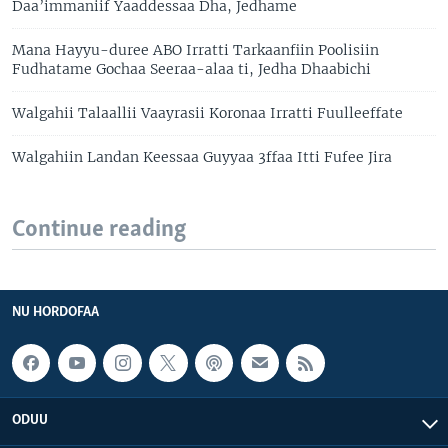
Daa’immaniif Yaaddessaa Dha, Jedhame
Mana Hayyu-duree ABO Irratti Tarkaanfiin Poolisiin
Fudhatame Gochaa Seeraa-alaa ti, Jedha Dhaabichi
Walgahii Talaallii Vaayrasii Koronaa Irratti Fuulleeffate
Walgahiin Landan Keessaa Guyyaa 3ffaa Itti Fufee Jira
Continue reading
NU HORDOFAA
ODUU