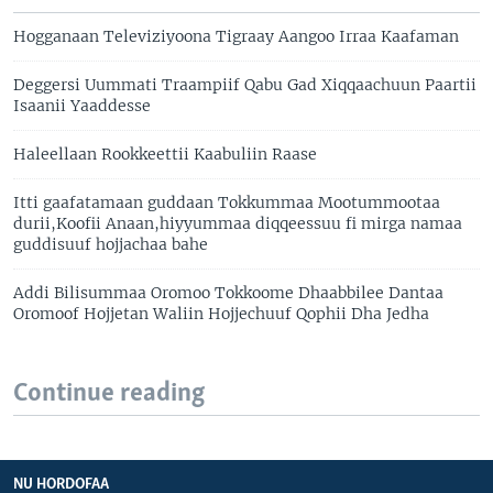
Hogganaan Televiziyoona Tigraay Aangoo Irraa Kaafaman
Deggersi Uummati Traampiif Qabu Gad Xiqqaachuun Paartii
Isaanii Yaaddesse
Haleellaan Rookkeettii Kaabuliin Raase
Itti gaafatamaan guddaan Tokkummaa Mootummootaa
durii,Koofii Anaan,hiyyummaa diqqeessuu fi mirga namaa
guddisuuf hojjachaa bahe
Addi Bilisummaa Oromoo Tokkoome Dhaabbilee Dantaa
Oromoof Hojjetan Waliin Hojjechuuf Qophii Dha Jedha
Continue reading
NU HORDOFAA