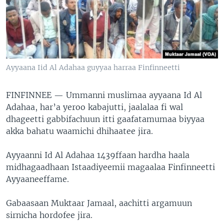
Ayyaana Iid Al Adahaa guyyaa harraa Finfinneetti
FINFINNEE —
Ummanni muslimaa ayyaana Id Al
Adahaa, har’a yeroo kabajutti, jaalalaa fi wal
dhageetti gabbifachuun itti gaafatamumaa biyyaa
akka bahatu waamichi dhihaatee jira.
Ayyaanni Id Al Adahaa 1439ffaan hardha haala
midhagaadhaan Istaadiyeemii magaalaa Finfinneetti
Ayyaaneeffame.
Gabaasaan Muktaar Jamaal, aachitti argamuun
sirnicha hordofee jira.