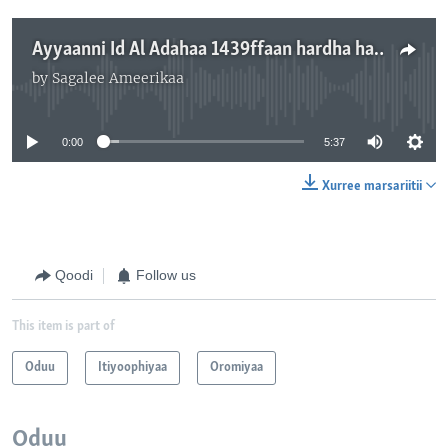
Ayyaanni Id Al Adahaa 1439ffaan hardha haala midhagaadhaan Istaadiyeemii magaalaa Finfinneetti Ayyaaneeffame.
by
Sagalee Ameerikaa
No media source currently available
0:00
5:37
Xurree marsariitii
Qoodi
Follow us
This item is part of
Oduu
Itiyoophiyaa
Oromiyaa
Oduu