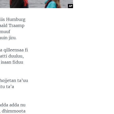
miis Humburg
naald Traamp
amuuf
uin jiru.
a qilleensaa fi
atti duuluu,
 isaan fiduu
hojjetan ta’uu
itu ta’a
 adda adda nu
u, dhimmoota