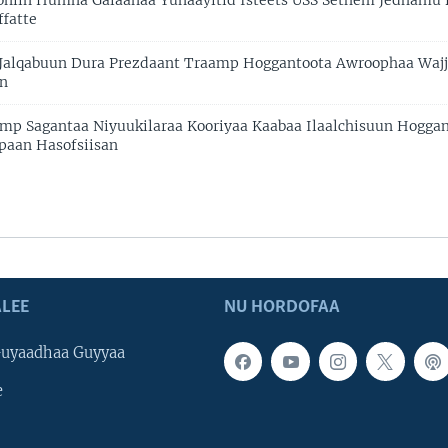
oniin Humna Galaanaa Yunaayitid Isteets USS Sethem Jedhamu 
ffatte
 Jalqabuun Dura Prezdaant Traamp Hoggantoota Awroophaa Waj
an
mp Sagantaa Niyuukilaraa Kooriyaa Kaabaa Ilaalchisuun Hogga
apaan Hasofsiisan
LEE
NU HORDOFAA
uyaadhaa Guyyaa
e