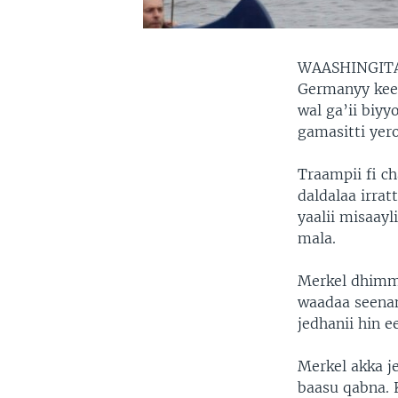
WAASHINGITA
Germanyy kees
wal ga’ii biy
gamasitti yero
Traampii fi ch
daldalaa irrat
yaalii misaayl
mala.
Merkel dhimmo
waadaa seenani
jedhanii hin e
Merkel akka j
baasu qabna. 