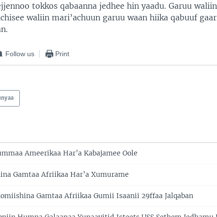
 ejjennoo tokkos qabaanna jedhee hin yaadu. Garuu waliin
lchisee waliin mari’achuun garuu waan hiika qabuuf gaari
n.
Follow us
Print
unyaa
ummaa Ameerikaa Har’a Kabajamee Oole
ina Gamtaa Afriikaa Har’a Xumurame
miishina Gamtaa Afriikaa Gumii Isaanii 29ffaa Jalqaban