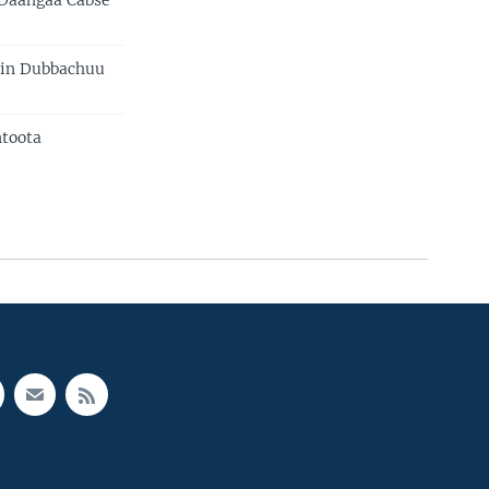
Daangaa Cabse'
jin Dubbachuu
ntoota