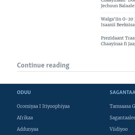
Chaayinaan 'Do
Jechuun Balaale
Walga'iin G-20
Isaanii Beeksis
Prezidaant Traa
Chaayinaa fi Ja
Continue reading
ODUU
SAGANTAA
Oromiyaa I Itiyoophiyaa
Tamsaasa G
Afrikaa
Sagantaale
Addunyaa
Viidiyoo