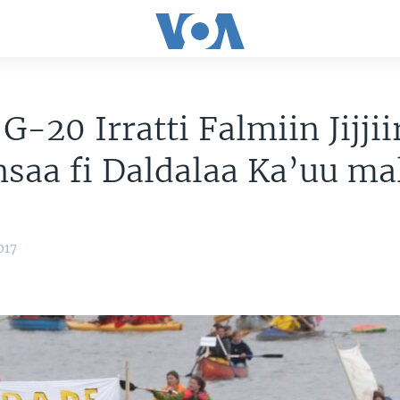
G-20 Irratti Falmiin Jijji
nsaa fi Daldalaa Ka’uu ma
017