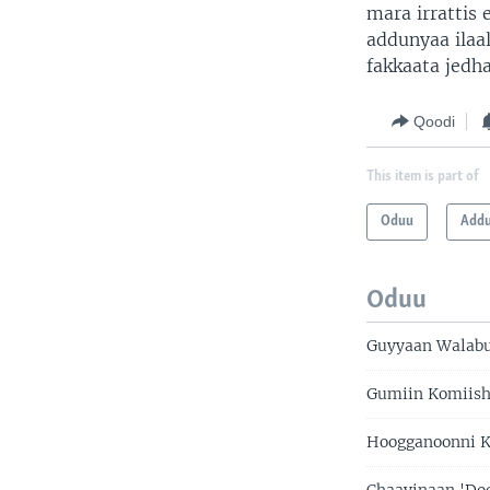
mara irrattis
addunyaa ilaa
fakkaata jedha
Qoodi
This item is part of
Oduu
Add
Oduu
Guyyaan Walab
Gumiin Komiish
Hoogganoonni Ko