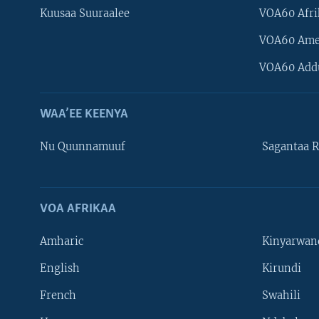
Kuusaa Suuraalee
VOA60 Afri
VOA60 Ame
VOA60 Add
WAA’EE KEENYA
Nu Quunnamuuf
Sagantaa R
VOA AFRIKAA
Learning English
Amharic
Kinyarwan
NU HORDOFAA
English
Kirundi
French
Swahili