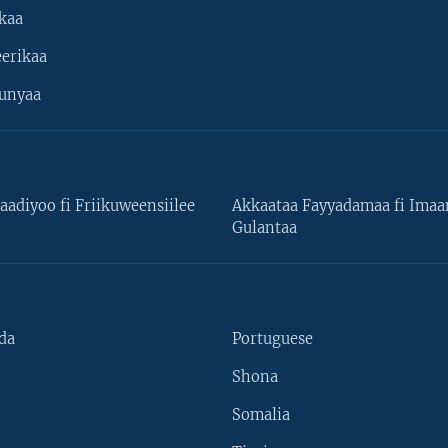
kaa
erikaa
unyaa
aadiyoo fi Friikuweensiilee
Akkaataa Fayyadamaa fi Ima
Gulantaa
da
Portuguese
Shona
Somalia