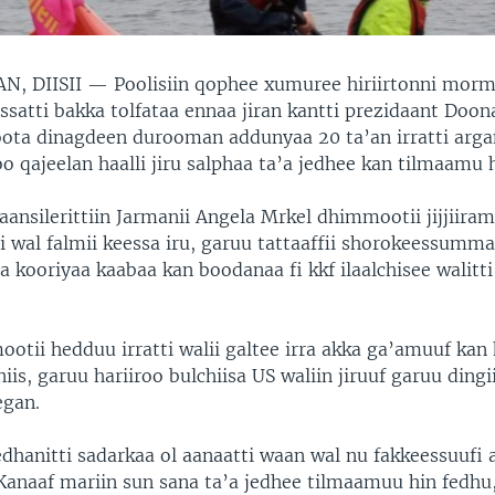
N, DIISII —
Poolisiin qophee xumuree hiriirtonni mor
satti bakka tolfataa ennaa jiran kantti prezidaant Doo
yoota dinagdeen durooman addunyaa 20 ta’an irratti arg
o qajeelan haalli jiru salphaa ta’a jedhee kan tilmaamu h
aansilerittiin Jarmanii Angela Mrkel dhimmootii jijjiiram
ti wal falmii keessa iru, garuu tattaaffii shorokeessumma
ia kooriyaa kaabaa kan boodanaa fi kkf ilaalchisee walitti
otii hedduu irratti walii galtee irra akka ga’amuuf kan 
is, garuu hariiroo bulchiisa US waliin jiruuf garuu dingi
egan.
edhanitti sadarkaa ol aanaatti waan wal nu fakkeessuufi
Kanaaf mariin sun sana ta’a jedhee tilmaamuu hin fedh