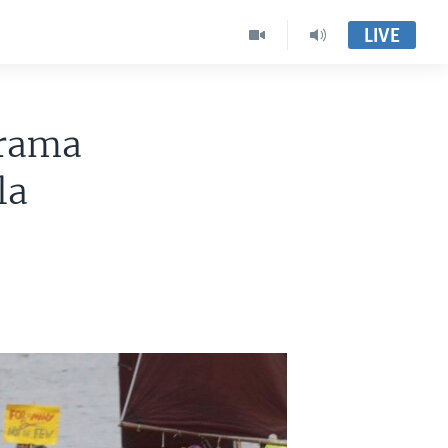
LIVE
irama
la