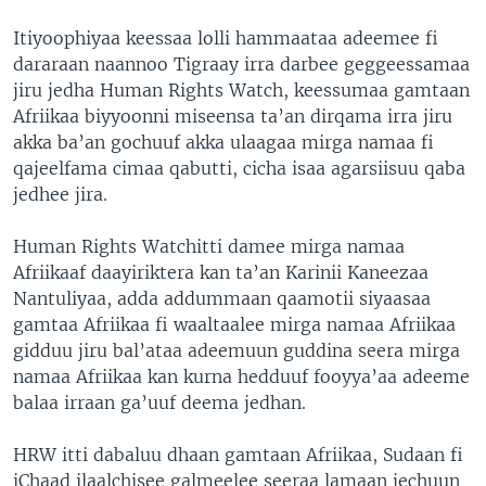
Itiyoophiyaa keessaa lolli hammaataa adeemee fi
dararaan naannoo Tigraay irra darbee geggeessamaa
jiru jedha Human Rights Watch, keessumaa gamtaan
Afriikaa biyyoonni miseensa ta’an dirqama irra jiru
akka ba’an gochuuf akka ulaagaa mirga namaa fi
qajeelfama cimaa qabutti, cicha isaa agarsiisuu qaba
jedhee jira.
Human Rights Watchitti damee mirga namaa
Afriikaaf daayiriktera kan ta’an Karinii Kaneezaa
Nantuliyaa, adda addummaan qaamotii siyaasaa
gamtaa Afriikaa fi waaltaalee mirga namaa Afriikaa
gidduu jiru bal’ataa adeemuun guddina seera mirga
namaa Afriikaa kan kurna hedduuf fooyya’aa adeeme
balaa irraan ga’uuf deema jedhan.
HRW itti dabaluu dhaan gamtaan Afriikaa, Sudaan fi
iChaad ilaalchisee galmeelee seeraa lamaan jechuun