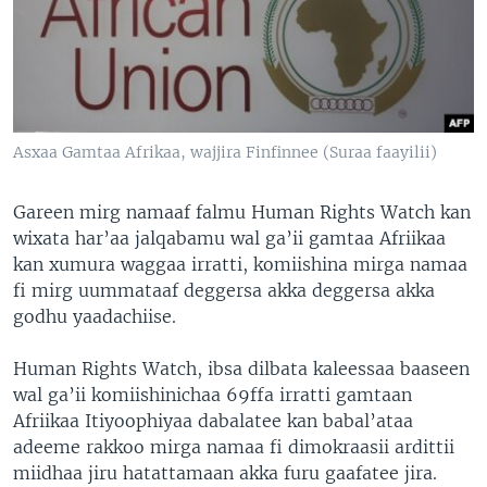
Asxaa Gamtaa Afrikaa, wajjira Finfinnee (Suraa faayilii)
Gareen mirg namaaf falmu Human Rights Watch kan
wixata har’aa jalqabamu wal ga’ii gamtaa Afriikaa
kan xumura waggaa irratti, komiishina mirga namaa
fi mirg uummataaf deggersa akka deggersa akka
godhu yaadachiise.
Human Rights Watch, ibsa dilbata kaleessaa baaseen
wal ga’ii komiishinichaa 69ffa irratti gamtaan
Afriikaa Itiyoophiyaa dabalatee kan babal’ataa
adeeme rakkoo mirga namaa fi dimokraasii ardittii
miidhaa jiru hatattamaan akka furu gaafatee jira.