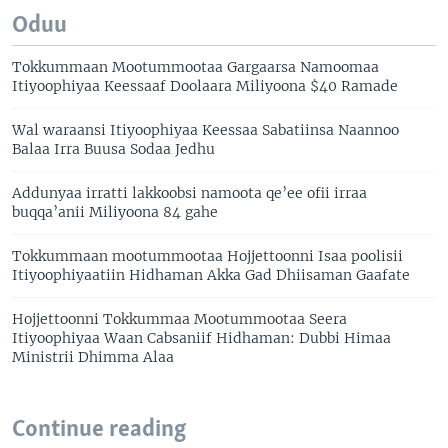
Oduu
Tokkummaan Mootummootaa Gargaarsa Namoomaa
Itiyoophiyaa Keessaaf Doolaara Miliyoona $40 Ramade
Wal waraansi Itiyoophiyaa Keessaa Sabatiinsa Naannoo
Balaa Irra Buusa Sodaa Jedhu
Addunyaa irratti lakkoobsi namoota qe’ee ofii irraa
buqqa’anii Miliyoona 84 gahe
Tokkummaan mootummootaa Hojjettoonni Isaa poolisii
Itiyoophiyaatiin Hidhaman Akka Gad Dhiisaman Gaafate
Hojjettoonni Tokkummaa Mootummootaa Seera
Itiyoophiyaa Waan Cabsaniif Hidhaman: Dubbi Himaa
Ministrii Dhimma Alaa
Continue reading