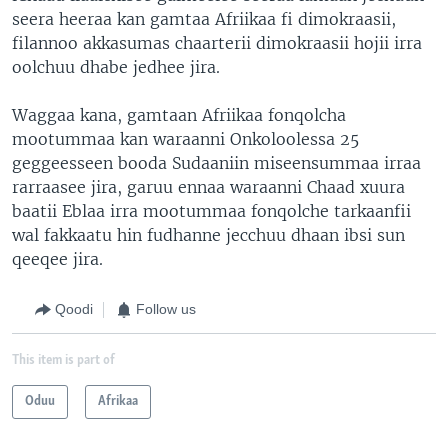
seera heeraa kan gamtaa Afriikaa fi dimokraasii,
filannoo akkasumas chaarterii dimokraasii hojii irra
oolchuu dhabe jedhee jira.
Waggaa kana, gamtaan Afriikaa fonqolcha
mootummaa kan waraanni Onkoloolessa 25
geggeesseen booda Sudaaniin miseensummaa irraa
rarraasee jira, garuu ennaa waraanni Chaad xuura
baatii Eblaa irra mootummaa fonqolche tarkaanfii
wal fakkaatu hin fudhanne jecchuu dhaan ibsi sun
qeeqee jira.
Qoodi
Follow us
This item is part of
Oduu
Afrikaa