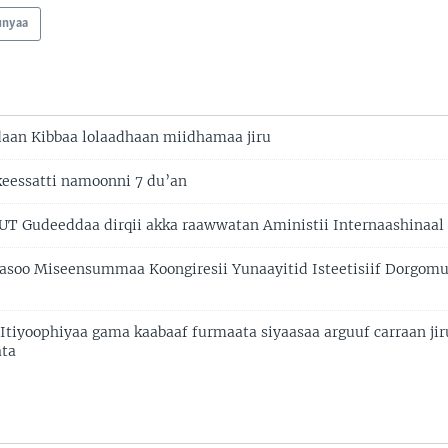
unyaa
aan Kibbaa lolaadhaan miidhamaa jiru
eessatti namoonni 7 du’an
T Gudeeddaa dirqii akka raawwatan Aministii Internaashinaal
soo Miseensummaa Koongiresii Yunaayitid Isteetisiif Dorgom
a Itiyoophiyaa gama kaabaaf furmaata siyaasaa arguuf carraan j
ata