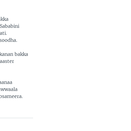
akka
 Sababini
ati.
isoodha.
 kanan bakka
Paaster
raanaa
awwaala
ibsameera.