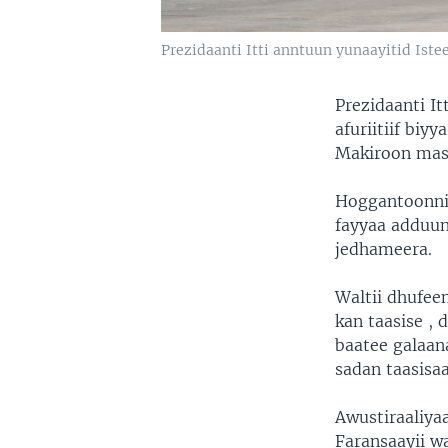
Prezidaanti Itti anntuun yunaayitid Iste
Prezidaanti I
afuriitiif bi
Makiroon masa
Hoggantoonnii
fayyaa adduuny
jedhameera.
Waltii dhufeen
kan taasise , 
baatee galaan
sadan taasisaa
Awustiraaliyaa
Faransaayii wa