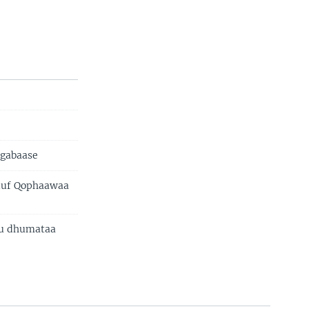
 gabaase
uuf Qophaawaa
iru dhumataa