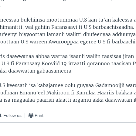
.
eessaa bulchiinsa mootummaa U.S kan ta’an kaleessa 
himanitti, wal gahiin Faransaayi fi U.S barbaachisaadha.
hufeenyi biyyoottan lamanii walitti dhufeenyaa adduunya
froottaan U.S wareen Awurooppaa egeree U.S fi barbaach
is daawwanaa abbaa warraa isaanii waliin taasisaa jiran
 U.S fi Faransaay Kooviid 19 irraatti qorannoo taasisan 
 akka daawwatan gabaasameera.
U.S keessatii isa kabajamee oolu guyyaa Gadamoojjii wa
udhaan Emanu’eel Makiroon fi Kamilaa Haariis bakkaa 
 isa magaalaa paarisii alaatti argamu akka daawwatan 
Follow us
Print