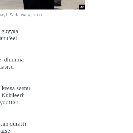
aayi, Sadaasa 9, 2021
a guyyaa
anu’eel
ee, dhimma
aasisu
a keesa seenu
 Nukileerii
yyoottan
tiin duratti,
aarse