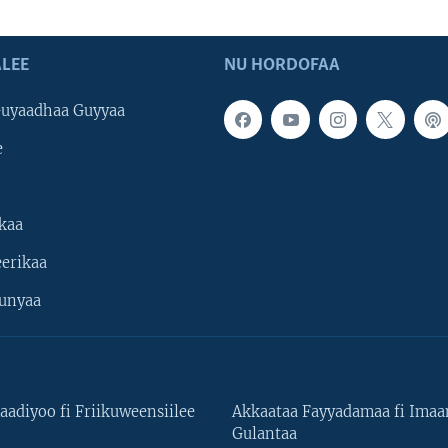
LEE
NU HORDOFAA
uyaadhaa Guyyaa
e
kaa
erikaa
unyaa
aadiyoo fi Friikuweensiilee
Akkaataa Fayyadamaa fi Ima
Gulantaa