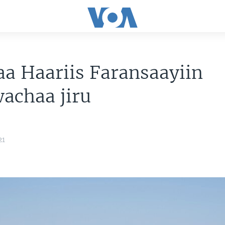
a Haariis Faransaayiin
achaa jiru
21