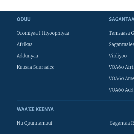
ODUU
SAGANTAA
Oromiyaa I Itiyoophiyaa
Tamsaasa G
Afrikaa
Sagantaale
Addunyaa
Viidiyoo
Kuusaa Suuraalee
VOA60 Afri
VOA60 Ame
VOA60 Add
WAA’EE KEENYA
Nu Quunnamuuf
Sagantaa R
Learning English