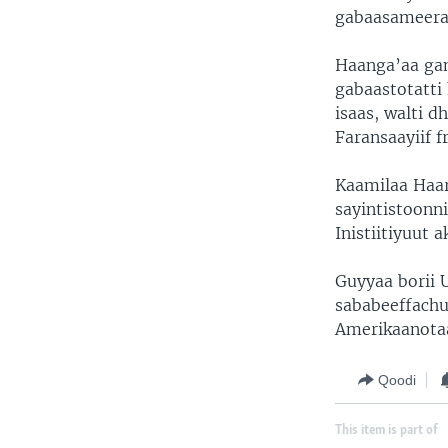
gabaasameera
Haanga’aa gam
gabaastotatti 
isaas, walti d
Faransaayiif 
Kaamilaa Haar
sayintistoonni
Inistiitiyuut
Guyyaa borii 
sababeeffachu
Amerikaanotaa
Qoodi
This item is part of