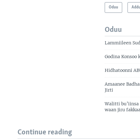
Oduu
Add
Oduu
Lammiileen Sud
Godina Konsoo k
Hidhatoonni ABU
Amaanee Badhaa
Jirti
Walitti bu’iins
waan jiru fakka
Continue reading