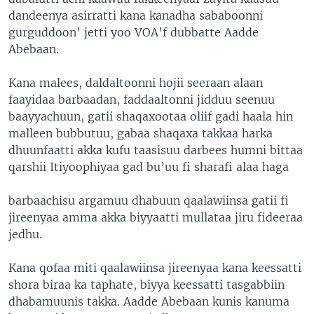
dandeenya asirratti kana kanadha sababoonni
gurguddoon’ jetti yoo VOA’f dubbatte Aadde
Abebaan.
Kana malees, daldaltoonni hojii seeraan alaan
faayidaa barbaadan, faddaaltonni jidduu seenuu
baayyachuun, gatii shaqaxootaa oliif gadi haala hin
malleen bubbutuu, gabaa shaqaxa takkaa harka
dhuunfaatti akka kufu taasisuu darbees humni bittaa
qarshii Itiyoophiyaa gad bu’uu fi sharafi alaa haga
barbaachisu argamuu dhabuun qaalawiinsa gatii fi
jireenyaa amma akka biyyaatti mullataa jiru fideeraa
jedhu.
Kana qofaa miti qaalawiinsa jireenyaa kana keessatti
shora biraa ka taphate, biyya keessatti tasgabbiin
dhabamuunis takka. Aadde Abebaan kunis kanuma