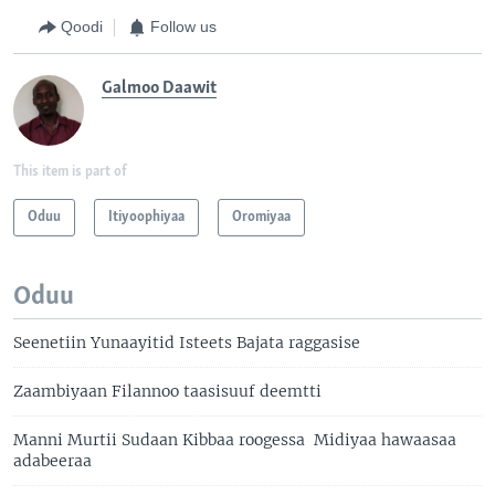
Qoodi
Follow us
Galmoo Daawit
This item is part of
Oduu
Itiyoophiyaa
Oromiyaa
Oduu
Seenetiin Yunaayitid Isteets Bajata raggasise
Zaambiyaan Filannoo taasisuuf deemtti
Manni Murtii Sudaan Kibbaa roogessa Midiyaa hawaasaa
adabeeraa