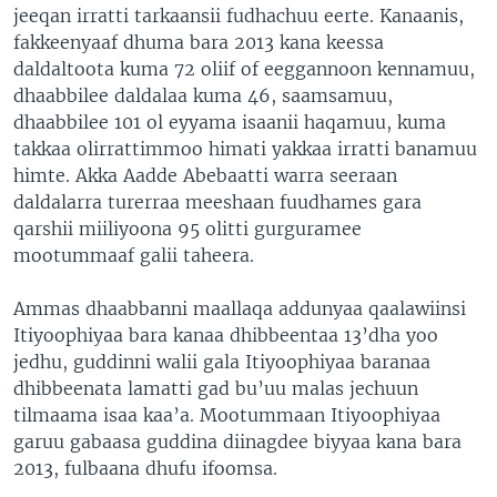
jeeqan irratti tarkaansii fudhachuu eerte. Kanaanis,
fakkeenyaaf dhuma bara 2013 kana keessa
daldaltoota kuma 72 oliif of eeggannoon kennamuu,
dhaabbilee daldalaa kuma 46, saamsamuu,
dhaabbilee 101 ol eyyama isaanii haqamuu, kuma
takkaa olirrattimmoo himati yakkaa irratti banamuu
himte. Akka Aadde Abebaatti warra seeraan
daldalarra turerraa meeshaan fuudhames gara
qarshii miiliyoona 95 olitti gurguramee
mootummaaf galii taheera.
Ammas dhaabbanni maallaqa addunyaa qaalawiinsi
Itiyoophiyaa bara kanaa dhibbeentaa 13’dha yoo
jedhu, guddinni walii gala Itiyoophiyaa baranaa
dhibbeenata lamatti gad bu’uu malas jechuun
tilmaama isaa kaa’a. Mootummaan Itiyoophiyaa
garuu gabaasa guddina diinagdee biyyaa kana bara
2013, fulbaana dhufu ifoomsa.