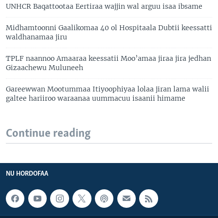
UNHCR Baqattootaa Eertiraa wajjin wal arguu isaa ibsame
Midhamtoonni Gaalikomaa 40 ol Hospitaala Dubtii keessatti
waldhanamaa jiru
TPLF naannoo Amaaraa keessatii Moo’amaa jiraa jira jedhan
Gizaachewu Muluneeh
Gareewwan Mootummaa Itiyoophiyaa lolaa jiran lama walii
galtee hariiroo waraanaa uummacuu isaanii himame
Continue reading
NU HORDOFAA