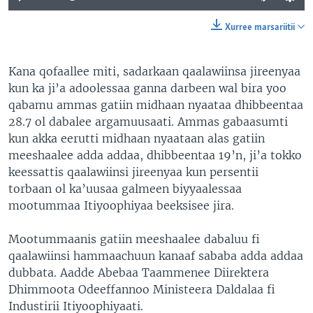
Xurree marsariitii
Kana qofaallee miti, sadarkaan qaalawiinsa jireenyaa
kun ka ji’a adoolessaa ganna darbeen wal bira yoo
qabamu ammas gatiin midhaan nyaataa dhibbeentaa
28.7 ol dabalee argamuusaati. Ammas gabaasumti
kun akka eerutti midhaan nyaataan alas gatiin
meeshaalee adda addaa, dhibbeentaa 19’n, ji’a tokko
keessattis qaalawiinsi jireenyaa kun persentii
torbaan ol ka’uusaa galmeen biyyaalessaa
mootummaa Itiyoophiyaa beeksisee jira.
Mootummaanis gatiin meeshaalee dabaluu fi
qaalawiinsi hammaachuun kanaaf sababa adda addaa
dubbata. Aadde Abebaa Taammenee Diirektera
Dhimmoota Odeeffannoo Ministeera Daldalaa fi
Industirii Itiyoophiyaati.