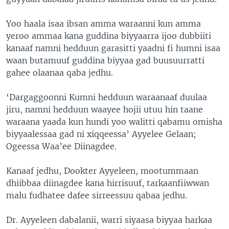
Yoo haala isaa ibsan amma waraanni kun amma
yeroo ammaa kana guddina biyyaarra ijoo dubbiiti
kanaaf namni hedduun garasitti yaadni fi humni isaa
waan butamuuf guddina biyyaa gad buusuurratti
gahee olaanaa qaba jedhu.
‘Dargaggoonni Kumni hedduun waraanaaf duulaa
jiru, namni hedduun waayee hojii utuu hin taane
waraana yaada kun hundi yoo walitti qabamu omisha
biyyaalessaa gad ni xiqqeessa’ Ayyelee Gelaan;
Ogeessa Waa’ee Diinagdee.
Kanaaf jedhu, Dookter Ayyeleen, mootummaan
dhiibbaa diinagdee kana hirrisuuf, tarkaanfiiwwan
malu fudhatee dafee sirreessuu qabaa jedhu.
Dr. Ayyeleen dabalanii, warri siyaasa biyyaa harkaa