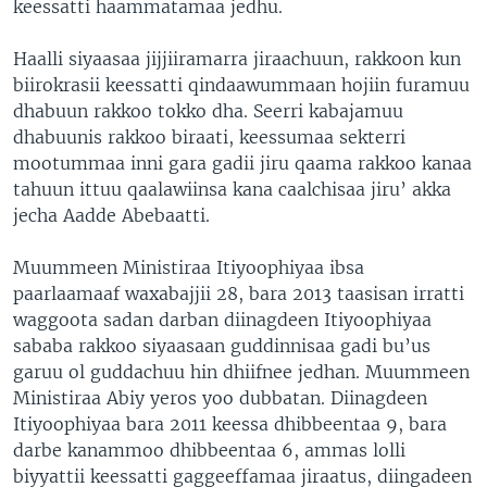
keessatti haammatamaa jedhu.
Haalli siyaasaa jijjiiramarra jiraachuun, rakkoon kun
biirokrasii keessatti qindaawummaan hojiin furamuu
dhabuun rakkoo tokko dha. Seerri kabajamuu
dhabuunis rakkoo biraati, keessumaa sekterri
mootummaa inni gara gadii jiru qaama rakkoo kanaa
tahuun ittuu qaalawiinsa kana caalchisaa jiru’ akka
jecha Aadde Abebaatti.
Muummeen Ministiraa Itiyoophiyaa ibsa
paarlaamaaf waxabajjii 28, bara 2013 taasisan irratti
waggoota sadan darban diinagdeen Itiyoophiyaa
sababa rakkoo siyaasaan guddinnisaa gadi bu’us
garuu ol guddachuu hin dhiifnee jedhan. Muummeen
Ministiraa Abiy yeros yoo dubbatan. Diinagdeen
Itiyoophiyaa bara 2011 keessa dhibbeentaa 9, bara
darbe kanammoo dhibbeentaa 6, ammas lolli
biyyattii keessatti gaggeeffamaa jiraatus, diingadeen