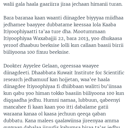
walii gala haala gaariirra jiraa jechaan himanii turan.
Bara baranaa kaan waanti diinagdee biyyyaa miidhaa
jedhamee baayyee dubbatame keessaa lola Kaaba
Itiyoophiyaatti ta’aa ture dha. Mootummaan
Itiyoophiyaa Waxabajjii 22, bara 2013, yoo dhukaasa
yeroof dhaabuu beeksise lolli kun callaan baasii birrii
biiliyoona 100 fixuu beeksise.
Dookter Ayyelee Gelaan, ogeessaa waayee
diinagdeeti. Dhaabbata Kuwait Institute for Scientific
research jedhamuuf kan hojjetan, waa’ee haala
diinagdee Itiyoophiyaa fi dhiibbaan walitti bu’iinsaa
kun qabu yoo himan tokko baasiin biiliyoona 100 kun
diqqaadha jedhu. Humni namaa, lubbuun, qabeenyi
mancahee fi kaan kaan yoo itti dabalame gatii
waraana kanaa ol kaasa jechuun qeeqa qaban
dubbatu. Kana malees qaalawiinsa jireenyaa amma
guyyaan dabalaa jiruufis kahumsa biraa ta’as jedhu.