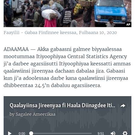
Faayilii - Gabaa Finfinnee keessaa, Fulbaana 10, 2020
ADAAMAA —
Akka gabaasni galmee biyyaalessaa
mootummaa Itiyoophiyaa Central Statistics Agency
ji’a darbee agarsiisutti Itiyoophiyaa keessatti ammas
qaalawiinsi jireenyaa dachaan dabalaa jira. Gabaasi
kun ji’a adoolessaa darbe kana qaalawiinsi jireenyaa
dhibbeentaa 24.5’n dabaluu agarsiiseera.
Qaalayiinsa Jireenyaa fi Haala Diinagdee Itiyoophiyaa
by
Sagalee Ameerikaa
No media source currently available
0:00
9:51