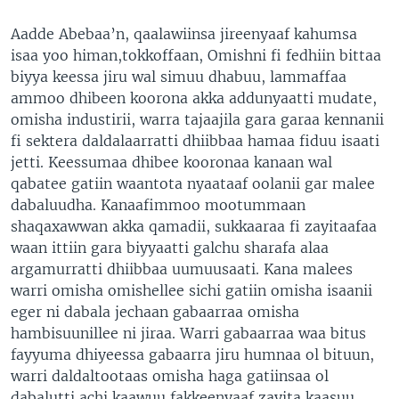
Aadde Abebaa’n, qaalawiinsa jireenyaaf kahumsa
isaa yoo himan,tokkoffaan, Omishni fi fedhiin bittaa
biyya keessa jiru wal simuu dhabuu, lammaffaa
ammoo dhibeen koorona akka addunyaatti mudate,
omisha industirii, warra tajaajila gara garaa kennanii
fi sektera daldalaarratti dhiibbaa hamaa fiduu isaati
jetti. Keessumaa dhibee kooronaa kanaan wal
qabatee gatiin waantota nyaataaf oolanii gar malee
dabaluudha. Kanaafimmoo mootummaan
shaqaxawwan akka qamadii, sukkaaraa fi zayitaafaa
waan ittiin gara biyyaatti galchu sharafa alaa
argamurratti dhiibbaa uumuusaati. Kana malees
warri omisha omishellee sichi gatiin omisha isaanii
eger ni dabala jechaan gabaarraa omisha
hambisuunillee ni jiraa. Warri gabaarraa waa bitus
fayyuma dhiyeessa gabaarra jiru humnaa ol bituun,
warri daldaltootaas omisha haga gatiinsaa ol
dabalutti achi kaawuu fakkeenyaaf zayita kaasuu