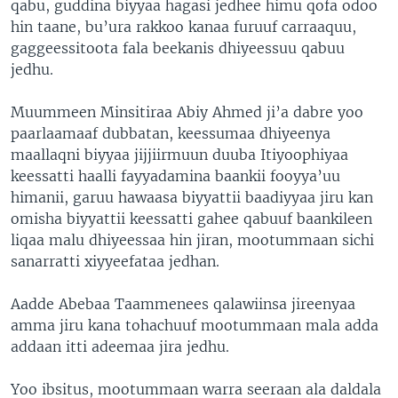
qabu, guddina biyyaa hagasi jedhee himu qofa odoo
hin taane, bu’ura rakkoo kanaa furuuf carraaquu,
gaggeessitoota fala beekanis dhiyeessuu qabuu
jedhu.
Muummeen Minsitiraa Abiy Ahmed ji’a dabre yoo
paarlaamaaf dubbatan, keessumaa dhiyeenya
maallaqni biyyaa jijjiirmuun duuba Itiyoophiyaa
keessatti haalli fayyadamina baankii fooyya’uu
himanii, garuu hawaasa biyyattii baadiyyaa jiru kan
omisha biyyattii keessatti gahee qabuuf baankileen
liqaa malu dhiyeessaa hin jiran, mootummaan sichi
sanarratti xiyyeefataa jedhan.
Aadde Abebaa Taammenees qalawiinsa jireenyaa
amma jiru kana tohachuuf mootummaan mala adda
addaan itti adeemaa jira jedhu.
Yoo ibsitus, mootummaan warra seeraan ala daldala