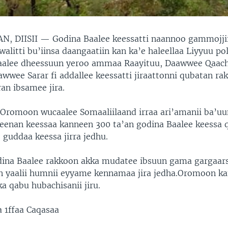
N, DIISII —
Godina Baalee keessatti naannoo gammojjii
walitti bu’iinsa daangaatiin kan ka’e haleellaa Liyyuu pol
alee dheessuun yeroo ammaa Raayituu, Daawwee Qaac
wwee Sarar fi addallee keessatti jiraattonni qubatan ra
ran ibsamee jira.
Oromoon wucaalee Somaaliilaand irraa ari’amanii ba’uu
seenan keessaa kanneen 300 ta’an godina Baalee keessa qu
 guddaa keessa jirra jedhu.
odina Baalee rakkoon akka mudatee ibsuun gama gargaar
 yaalii humnii eyyame kennamaa jira jedha.Oromoon k
a qabu hubachisanii jiru.
 1ffaa Caqasaa