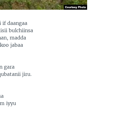
 if daangaa
isii bulchiinsa
han, madda
kkoo jabaa
n gara
batanii jiru.
sa
am iyyu