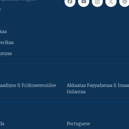
e
kaa
erikaa
unyaa
aadiyoo fi Friikuweensiilee
Akkaataa Fayyadamaa fi Ima
Gulantaa
da
Portuguese