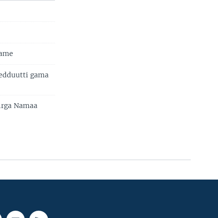
fame
hedduutti gama
irga Namaa