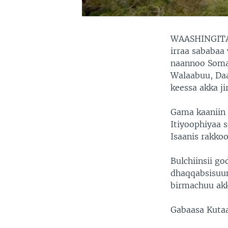
WAASHINGITA
irraa sababaa 
naannoo Soma
Walaabuu, Daa
keessa akka ji
Gama kaaniin 
Itiyoophiyaa 
Isaanis rakkoo
Bulchiinsii g
dhaqqabsisuun
birmachuu akk
Gabaasa Kutaa