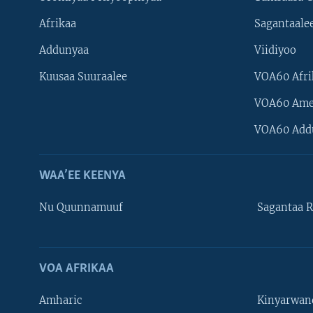
Afrikaa
Sagantaale
Addunyaa
Viidiyoo
Kuusaa Suuraalee
VOA60 Afri
VOA60 Ame
VOA60 Add
WAA’EE KEENYA
Nu Quunnamuuf
Sagantaa R
VOA AFRIKAA
Learning English
Amharic
Kinyarwan