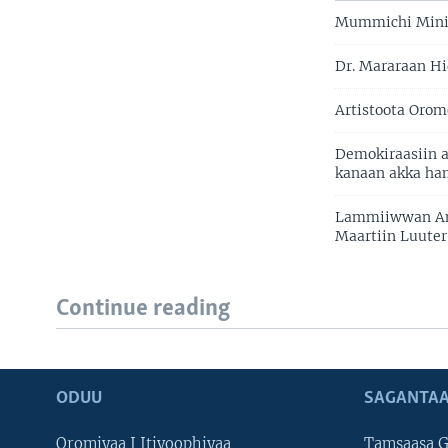
Mummichi Minist
Dr. Mararaan H
Artistoota Oro
Demokiraasiin 
kanaan akka ham
Lammiiwwan Am
Maartiin Luuter
Continue reading
ODUU
SAGANTAA
Oromiyaa I Itiyoophiyaa
Tamsaasa G