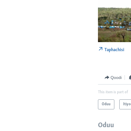
Taphachisi
Qoodi
This item is part of
Oduu
Itiy
Oduu