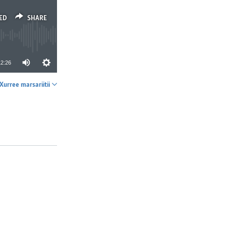
ED
SHARE
12:26
Xurree marsariitii
SHARE