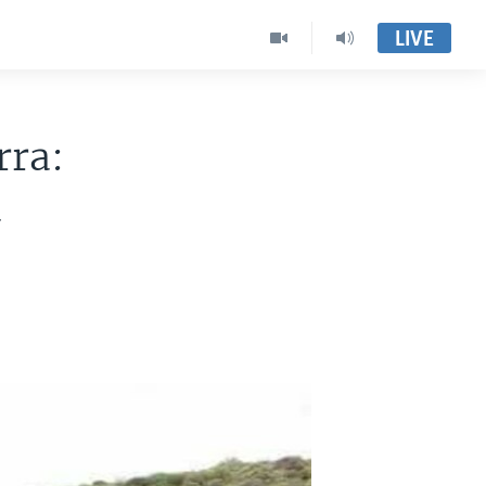
LIVE
rra:
a