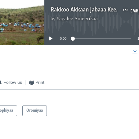
Rakkoo Akkaan Jabaaa Keessa Jirra: Godina Baalee Irraa/ Kutaa 1ffaa
EMB
by
Sagalee Ameerikaa
No media source currently available
0:00
EMBED
Follow us
Print
oophiyaa
Oromiyaa