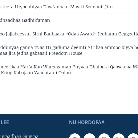
eera Itiyoophiyaa Daw’annaaf Masrii Seenanii Jiru
idhaadhaa Gadhiifaman
moo Jajjabeessuf Sirni Badhaasa “Odaa Award” Jedhamu Geggeef
addunyaa ganna 12 asitti gaduma deemti Afrikaa ammoo biyya 
aa jira jedha gabaasii Freedom House
eerikaa Har’a Kan Wareegaman Guyyaa Dhaloota Qabsaa’aa M
 Kiing Kabajaan Yaadatanii Oolan
LEE
NU HORDOFAA
uyaadhaa Guyyaa